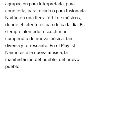
agrupación para interpretarla, para 
conocerla, para tocarla o para fusionarla.
Nariño en una tierra fértil de músicos, 
donde el talento es pan de cada día. Es 
siempre alentador escuchar un 
compendio de nueva música, tan 
diversa y refrescante. En el Playlist 
Nariño está la nueva música, la 
manifestación del pueblo, del nuevo 
pueblo!.
Los nuevos artistas tienen hoy un aliado 
en la estructura gubernamental desde 
Playlist Nariño, primer Netlabel 
gestionado desde un gobierno 
departamental.
Invitados todos a participar y disfrutar 
de esta estrategia a través del sitio web:
http://libre.nariño.gov.co/inicio/playlist-
narino-envia-tu-cancion/