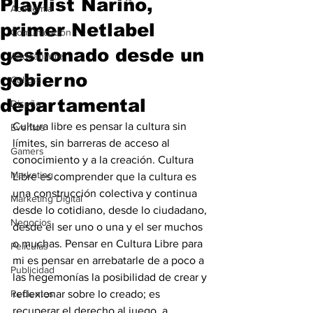
Playlist Nariño,
Academia
primer Netlabel
Comunicación
gestionado desde un
AndeanWire
gobierno
Cultura
departamental
Diseño
Cultura libre es pensar la cultura sin 
Eventos
límites, sin barreras de acceso al 
Gamers
conocimiento y a la creación. Cultura 
Marketing
Libre es comprender que la cultura es 
una construcción colectiva y continua 
Marketing Digital
desde lo cotidiano, desde lo ciudadano, 
Negocios
desde el ser uno o una y el ser muchos 
o muchas. Pensar en Cultura Libre para 
Películas
mi es pensar en arrebatarle de a poco a 
Publicidad
las hegemonías la posibilidad de crear y 
Recientes
reflexionar sobre lo creado; es 
recuperar el derecho al juego, a 