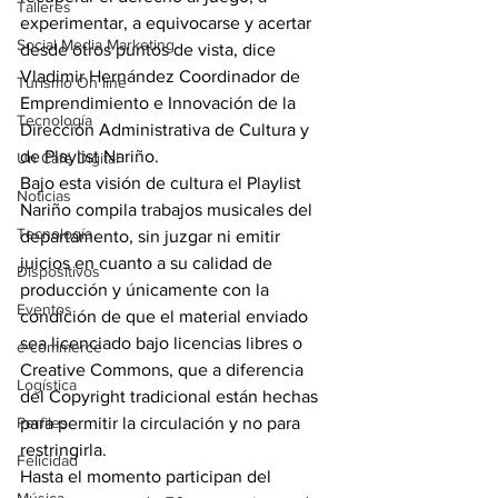
Talleres
experimentar, a equivocarse y acertar 
Social Media Marketing
desde otros puntos de vista, dice 
Vladimir Hernández Coordinador de 
Turismo On line
Emprendimiento e Innovación de la 
Tecnología
Dirección Administrativa de Cultura y 
de Playlist Nariño.
Un Café Digital
Bajo esta visión de cultura el Playlist 
Noticias
Nariño compila trabajos musicales del 
Tecnología
departamento, sin juzgar ni emitir 
juicios en cuanto a su calidad de 
Dispositivos
producción y únicamente con la 
Eventos
condición de que el material enviado 
sea licenciado bajo licencias libres o 
e-commerce
Creative Commons, que a diferencia 
Logística
del Copyright tradicional están hechas 
Perfiles
para permitir la circulación y no para 
restringirla.
Felicidad
Hasta el momento participan del 