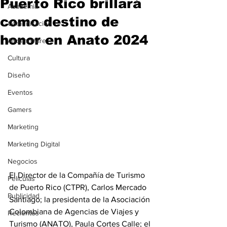
Puerto Rico brillará
Academia
como destino de
Comunicación
honor en Anato 2024
AndeanWire
Cultura
Diseño
Eventos
Gamers
Marketing
Marketing Digital
Negocios
El Director de la Compañía de Turismo 
Películas
de Puerto Rico (CTPR), Carlos Mercado 
Publicidad
Santiago; la presidenta de la Asociación 
Colombiana de Agencias de Viajes y 
Recientes
Turismo (ANATO), Paula Cortes Calle; el 