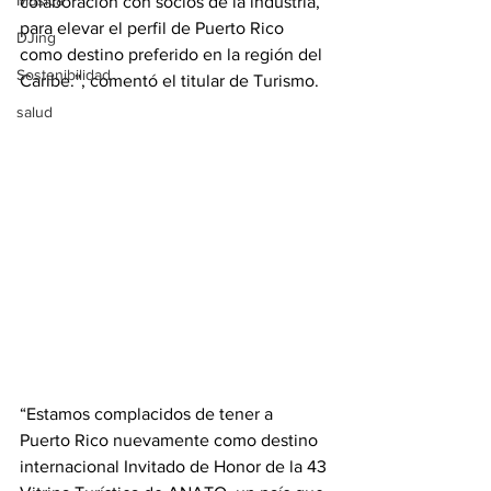
Música
colaboración con socios de la industria, 
para elevar el perfil de Puerto Rico 
DJing
como destino preferido en la región del 
Sostenibilidad
Caribe.”, comentó el titular de Turismo. 
salud
“Estamos complacidos de tener a 
Puerto Rico nuevamente como destino 
internacional Invitado de Honor de la 43 