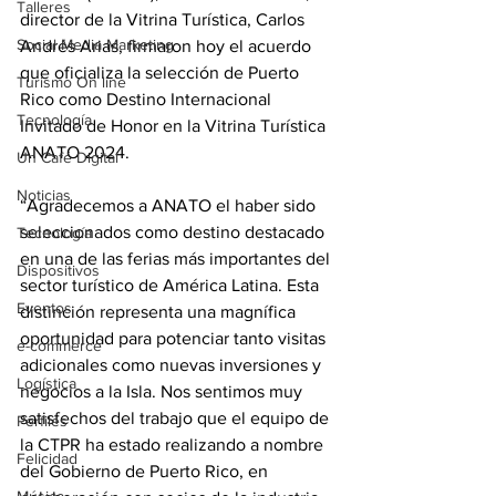
Talleres
director de la Vitrina Turística, Carlos 
Social Media Marketing
Andrés Arias, firmaron hoy el acuerdo 
que oficializa la selección de Puerto 
Turismo On line
Rico como Destino Internacional 
Tecnología
Invitado de Honor en la Vitrina Turística 
ANATO 2024.
Un Café Digital
Noticias
“Agradecemos a ANATO el haber sido 
seleccionados como destino destacado 
Tecnología
en una de las ferias más importantes del 
Dispositivos
sector turístico de América Latina. Esta 
Eventos
distinción representa una magnífica 
oportunidad para potenciar tanto visitas 
e-commerce
adicionales como nuevas inversiones y 
Logística
negocios a la Isla. Nos sentimos muy 
satisfechos del trabajo que el equipo de 
Perfiles
la CTPR ha estado realizando a nombre 
Felicidad
del Gobierno de Puerto Rico, en 