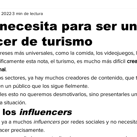
v 2022
3 min de lectura
Negocios
Películas
Publicidad
Recientes
T
necesita para ser u
cer de turismo
mo On line
Tecnología
Un Café Digital
Noticias
ereses más universales, como la comida, los videojuegos, l
íficamente esta nota, el turismo, es mucho más difícil 
crea
-commerce
Logística
Perfiles
Felicidad
Música
nal
.
os sectores, ya hay muchos creadores de contenido, que 
 un público que los sigue fielmente.
rles esto no queremos desmotivarlos, sino presentarles 
 situación.
los 
influencers
 ya a muchos 
influencers 
por redes sociales y no necesit
acer precisamente.