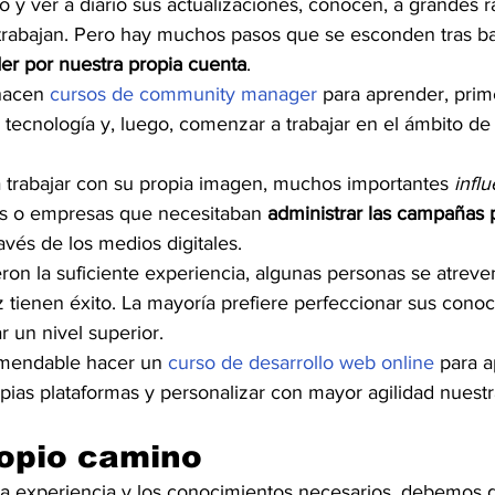
o y ver a diario sus actualizaciones, conocen, a grandes ra
trabajan. Pero hay muchos pasos que se esconden tras b
der por nuestra propia cuenta
.
hacen 
cursos de community manager
 para aprender, prim
tecnología y, luego, comenzar a trabajar en el ámbito de 
trabajar con su propia imagen, muchos importantes 
infl
as o empresas que necesitaban 
administrar las campañas p
vés de los medios digitales.
on la suficiente experiencia, algunas personas se atreve
ez tienen éxito. La mayoría prefiere perfeccionar sus cono
r un nivel superior.
omendable hacer un 
curso de desarrollo web online
 para 
pias plataformas y personalizar con mayor agilidad nuestr
ropio camino
 experiencia y los conocimientos necesarios, debemos d