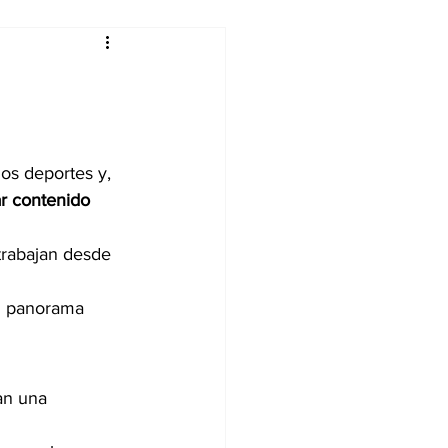
alleres
n
Tecnología
os deportes y, 
r contenido 
DJing
trabajan desde 
un panorama 
an una 