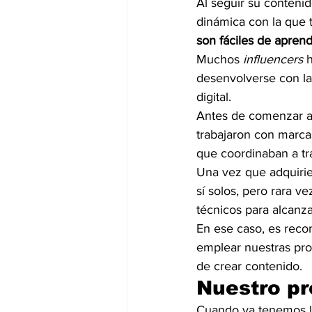
Al seguir su contenid
dinámica con la que 
son fáciles de apren
Muchos 
influencers 
desenvolverse con la 
digital.
Antes de comenzar a 
trabajaron con marc
que coordinaban a tra
Una vez que adquirier
sí solos, pero rara v
técnicos para alcanza
En ese caso, es rec
emplear nuestras pro
de crear contenido.
Nuestro p
Cuando ya tenemos la