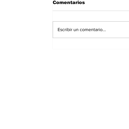
Comentarios
Escribir un comentario...
Asignar cargos no es
formar líderes: el error
más común en la
empresa familiar
Suscríbete a nuest