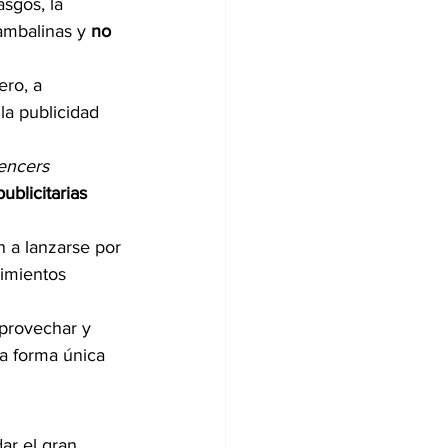
sgos, la 
ambalinas y 
no 
ero, a 
la publicidad 
uencers 
ublicitarias 
n a lanzarse por 
cimientos 
aprovechar y 
a forma única 
ar el gran 