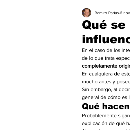
Ramiro Parias
6 no
Marketing
Marketing Digital
Qué se 
influen
Social Media Marketing
Turis
En el caso de los int
de lo que trata espec
Dispositivos
Eventos
e
completamente origi
En cualquiera de est
mucho antes y poseen
Sostenibilidad
salud
Sin embargo, al deci
general de cómo es la
Qué hacen 
Probablemente sigan
explicación de qué h