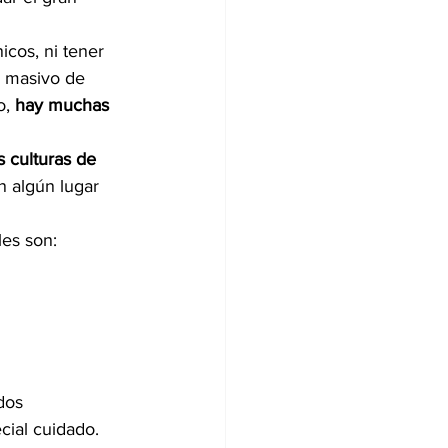
cos, ni tener 
o masivo de 
, 
hay muchas 
s culturas de 
n algún lugar 
les son:
dos 
ial cuidado.