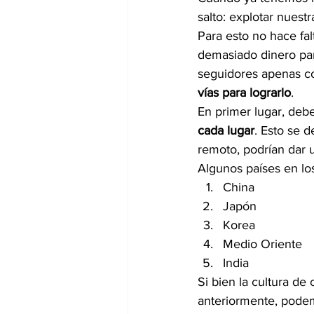
salto: explotar nuest
Para esto no hace fa
demasiado dinero par
seguidores apenas co
vías para lograrlo
.
En primer lugar, deb
cada lugar
. Esto se d
remoto, podrían dar 
Algunos países en lo
China
Japón
Korea
Medio Oriente
India
Si bien la cultura de
anteriormente, podem