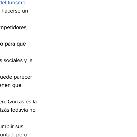
el turismo
. 
l hacerse un 
mpetidores, 
.
o para que 
 sociales y la 
Puede parecer 
ienen que 
n. Quizás es la 
izás todavía no 
umplir sus 
untad, pero, 