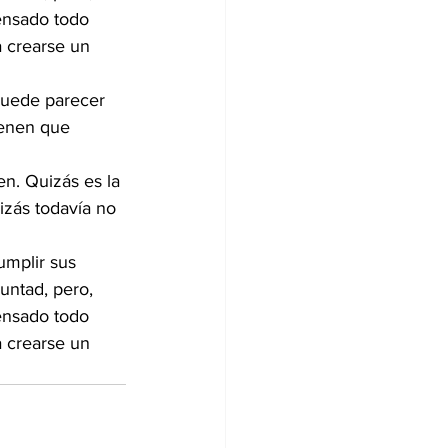
ensado todo 
 crearse un 
Puede parecer 
ienen que 
n. Quizás es la 
izás todavía no 
umplir sus 
untad, pero, 
ensado todo 
 crearse un 