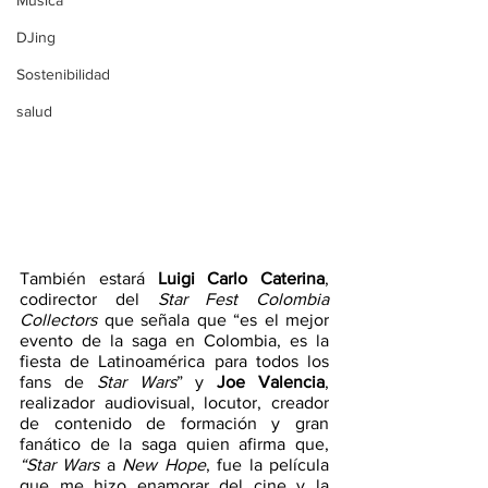
Música
DJing
Sostenibilidad
salud
También estará 
Luigi Carlo Caterina
, 
codirector del 
Star Fest Colombia 
Collectors
 que señala que “es el mejor 
evento de la saga en Colombia, es la 
fiesta de Latinoamérica para todos los 
fans de 
Star Wars
” y 
Joe Valencia
, 
realizador audiovisual, locutor, creador 
de contenido de formación y gran 
fanático de la saga quien afirma que, 
“Star Wars 
a 
New Hope
, fue la película 
que me hizo enamorar del cine y la 