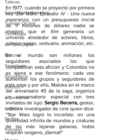
Talleres
En 1977, cuando se proyectó por primera 
Social Media Marketing
vez 
Star Wars: Episodio IV - Una nueva 
esperanza
, con un presupuesto inicial 
Turismo On line
de 11 millones de dólares nadie se 
imaginó que el 
film
 generaría un 
Tecnología
universo alrededor de actores, libros, 
cómics
, series, vestuario, animación, etc. 
Un Café Digital
Noticias
En el mundo son millones los 
seguidores asociados los que 
Tecnología
compartirían esta afición y Colombia no 
es ajena a ese fenómeno: cada vez 
Dispositivos
aumentan los grupos y seguidores de 
esta saga y por ello, Maloka en el marco 
Eventos
del aniversario 45 de la saga, organiza 
un conversatorio especial con tres 
e-commerce
invitados de lujo: 
Sergio Becerra, 
gestor, 
Logística
crítico e investigador de cine quien dice: 
“Star Wars logró lo increíble: en una 
Perfiles
diversidad infinita de mundos y criaturas 
de las más lejanas galaxias, todos 
Felicidad
respiran oxígeno, ¡Genial!"