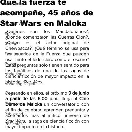
Que la fuerza te
Academia
acompañe, 45 años de
Comunicación
Star Wars en Maloka
AndeanWire
¿Quiénes son los Mandalorianos?, 
Cultura
¿Dónde comenzaron las Guerras Clon?, 
¿Quién es el actor original de 
Diseño
Chewbacca?, ¿Qué término se usa para 
Eventos
los usuarios de la Fuerza que pueden 
usar tanto el lado claro como el oscuro? 
Gamers
Estas preguntas solo tienen sentido para 
los fanáticos de una de las sagas de 
Marketing
ciencia ficción de mayor impacto en la 
historia: 
Star Wars.
Marketing Digital
Pensando en ellos, el próximo 
9 de junio 
Negocios
a partir de las 5:00 p.m., 
llega al 
Cine 
Películas
Domo de Maloka
 un conversatorio con 
el fin de celebrar, aprender, preguntar y 
Publicidad
acercarnos más al mítico universo de 
Star Wars
, la saga de ciencia ficción con 
Recientes
mayor impacto en la historia.