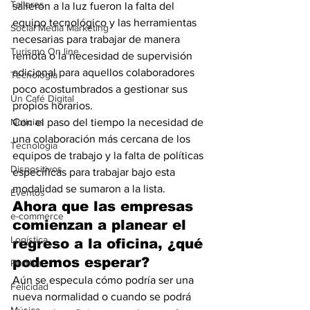
Talleres
salieron a la luz fueron la falta del 
equipo tecnológico y las herramientas 
Social Media Marketing
necesarias para trabajar de manera 
Turismo On line
remota o la necesidad de supervisión 
adicional para aquellos colaboradores 
Tecnología
poco acostumbrados a gestionar sus 
Un Café Digital
propios horarios. 
Noticias
Con el paso del tiempo la necesidad de 
una colaboración más cercana de los 
Tecnología
equipos de trabajo y la falta de políticas 
Dispositivos
específicas para trabajar bajo esta 
modalidad se sumaron a la lista.
Eventos
Ahora que las empresas 
e-commerce
comienzan a planear el 
Logística
regreso a la oficina, ¿qué 
podemos esperar? 
Perfiles
Aún se especula cómo podría ser una 
Felicidad
nueva normalidad o cuando se podrá 