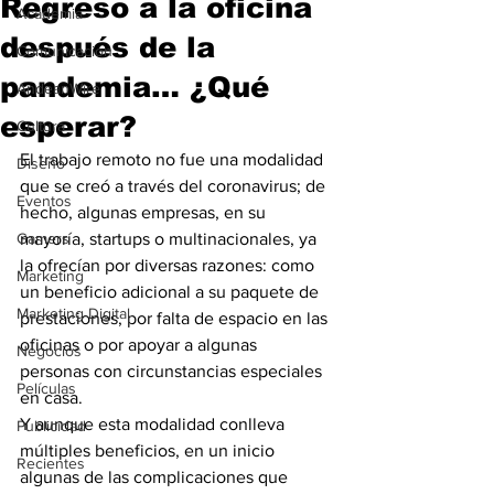
Regreso a la oficina
Academia
después de la
Comunicación
pandemia… ¿Qué
AndeanWire
esperar?
Cultura
El trabajo remoto no fue una modalidad 
Diseño
que se creó a través del coronavirus; de 
Eventos
hecho, algunas empresas, en su 
Gamers
mayoría, startups o multinacionales, ya 
la ofrecían por diversas razones: como 
Marketing
un beneficio adicional a su paquete de 
Marketing Digital
prestaciones, por falta de espacio en las 
oficinas o por apoyar a algunas 
Negocios
personas con circunstancias especiales 
Películas
en casa. 
Y aunque esta modalidad conlleva 
Publicidad
múltiples beneficios, en un inicio 
Recientes
algunas de las complicaciones que 