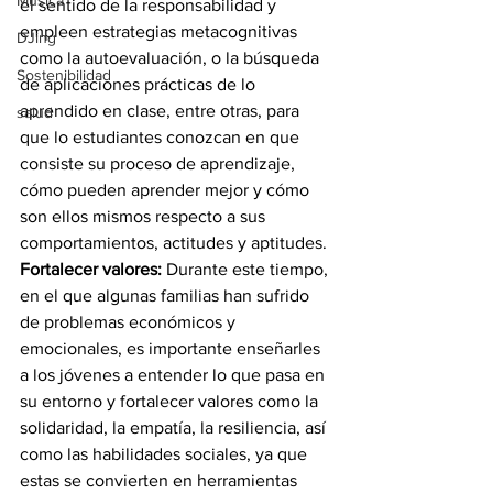
Música
el sentido de la responsabilidad y 
empleen estrategias metacognitivas 
DJing
como la autoevaluación, o la búsqueda 
Sostenibilidad
de aplicaciones prácticas de lo 
aprendido en clase, entre otras, para 
salud
que lo estudiantes conozcan en que 
consiste su proceso de aprendizaje, 
cómo pueden aprender mejor y cómo 
son ellos mismos respecto a sus 
comportamientos, actitudes y aptitudes.
Fortalecer valores: 
Durante este tiempo, 
en el que algunas familias han sufrido 
de problemas económicos y 
emocionales, es importante enseñarles 
a los jóvenes a entender lo que pasa en 
su entorno y fortalecer valores como la 
solidaridad, la empatía, la resiliencia, así 
como las habilidades sociales, ya que 
estas se convierten en herramientas 