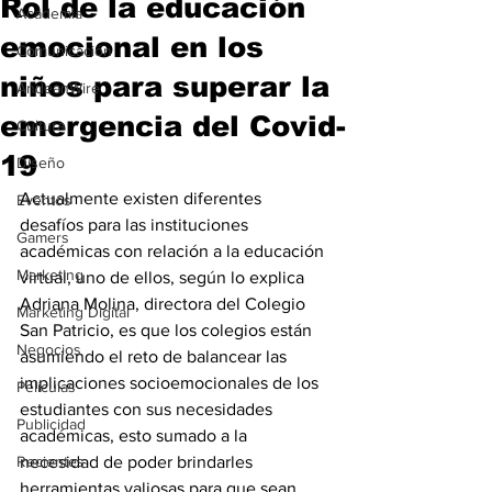
Rol de la educación
Academia
emocional en los
Comunicación
niños para superar la
AndeanWire
emergencia del Covid-
Cultura
19
Diseño
Actualmente existen diferentes 
Eventos
desafíos para las instituciones 
Gamers
académicas con relación a la educación 
Marketing
virtual, uno de ellos, según lo explica 
Adriana Molina, directora del Colegio 
Marketing Digital
San Patricio, es que los colegios están 
Negocios
asumiendo el reto de balancear las 
implicaciones socioemocionales de los 
Películas
estudiantes con sus necesidades 
Publicidad
académicas, esto sumado a la 
Recientes
necesidad de poder brindarles 
herramientas valiosas para que sean 