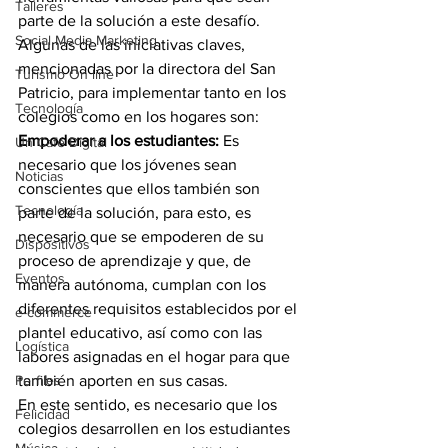
Talleres
parte de la solución a este desafío.
Social Media Marketing
Algunas de las iniciativas claves, 
mencionadas por la directora del San 
Turismo On line
Patricio, para implementar tanto en los 
Tecnología
colegios como en los hogares son:  
Empoderar a los estudiantes:
 Es 
Un Café Digital
necesario que los jóvenes sean 
Noticias
conscientes que ellos también son 
Tecnología
parte de la solución, para esto, es 
necesario que se empoderen de su 
Dispositivos
proceso de aprendizaje y que, de 
Eventos
manera autónoma, cumplan con los 
diferentes requisitos establecidos por el 
e-commerce
plantel educativo, así como con las 
Logística
labores asignadas en el hogar para que 
Perfiles
también aporten en sus casas.
En este sentido, es necesario que los 
Felicidad
colegios desarrollen en los estudiantes 