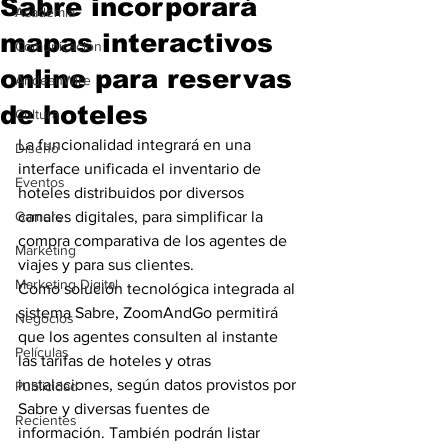
Sabre incorporará
Academia
mapas interactivos
Comunicación
online para reservas
AndeanWire
de hoteles
Cultura
La funcionalidad integrará en una 
Diseño
interface unificada el inventario de 
Eventos
hoteles distribuidos por diversos 
Gamers
canales digitales, para simplificar la 
compra comparativa de los agentes de 
Marketing
viajes y para sus clientes.
Marketing Digital
Como solución tecnológica integrada al 
sistema Sabre, ZoomAndGo permitirá 
Negocios
que los agentes consulten al instante 
Películas
las tarifas de hoteles y otras 
instalaciones, según datos provistos por 
Publicidad
Sabre y diversas fuentes de 
Recientes
información. También podrán listar 