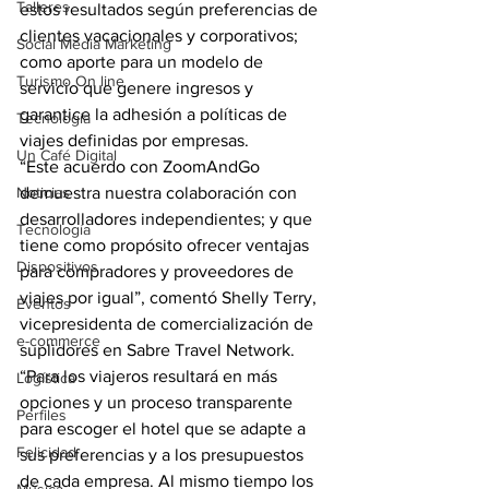
Talleres
estos resultados según preferencias de 
clientes vacacionales y corporativos; 
Social Media Marketing
como aporte para un modelo de 
Turismo On line
servicio que genere ingresos y 
garantice la adhesión a políticas de 
Tecnología
viajes definidas por empresas.
Un Café Digital
“Este acuerdo con ZoomAndGo 
Noticias
demuestra nuestra colaboración con 
desarrolladores independientes; y que 
Tecnología
tiene como propósito ofrecer ventajas 
Dispositivos
para compradores y proveedores de 
viajes por igual”, comentó Shelly Terry, 
Eventos
vicepresidenta de comercialización de 
e-commerce
suplidores en Sabre Travel Network. 
“Para los viajeros resultará en más 
Logística
opciones y un proceso transparente 
Perfiles
para escoger el hotel que se adapte a 
Felicidad
sus preferencias y a los presupuestos 
de cada empresa. Al mismo tiempo los 