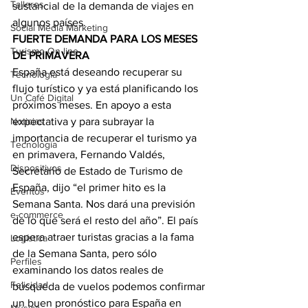
Talleres
sustancial de la demanda de viajes en 
algunos países.
Social Media Marketing
FUERTE DEMANDA PARA LOS MESES 
Turismo On line
DE PRIMAVERA
España está deseando recuperar su 
Tecnología
flujo turístico y ya está planificando los 
Un Café Digital
próximos meses. En apoyo a esta 
Noticias
expectativa y para subrayar la 
importancia de recuperar el turismo ya 
Tecnología
en primavera, Fernando Valdés, 
Dispositivos
Secretario de Estado de Turismo de 
España, dijo “el primer hito es la 
Eventos
Semana Santa. Nos dará una previsión 
e-commerce
de lo que será el resto del año”. El país 
espera atraer turistas gracias a la fama 
Logística
de la Semana Santa, pero sólo 
Perfiles
examinando los datos reales de 
Felicidad
búsqueda de vuelos podemos confirmar 
un buen pronóstico para España en 