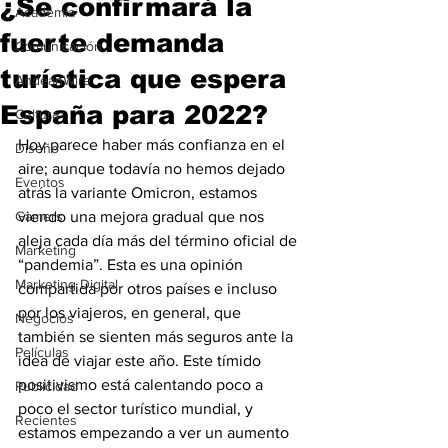
¿Se confirmará la
Academia
fuerte demanda
Comunicación
turística que espera
AndeanWire
España para 2022?
Cultura
Hoy parece haber más confianza en el 
Diseño
aire; aunque todavía no hemos dejado 
Eventos
atrás la variante Omicron, estamos 
Gamers
viendo una mejora gradual que nos 
aleja cada día más del término oficial de 
Marketing
“pandemia”. Esta es una opinión 
Marketing Digital
compartida por otros países e incluso 
por los viajeros, en general, que 
Negocios
también se sienten más seguros ante la 
Películas
idea de viajar este año. Este tímido 
positivismo está calentando poco a 
Publicidad
poco el sector turístico mundial, y 
Recientes
estamos empezando a ver un aumento 