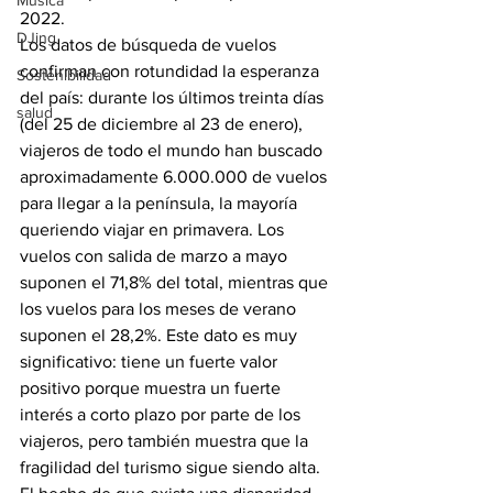
Música
2022. 
DJing
Los datos de búsqueda de vuelos 
confirman con rotundidad la esperanza 
Sostenibilidad
del país: durante los últimos treinta días 
salud
(del 25 de diciembre al 23 de enero), 
viajeros de todo el mundo han buscado 
aproximadamente 6.000.000 de vuelos 
para llegar a la península, la mayoría 
queriendo viajar en primavera. Los 
vuelos con salida de marzo a mayo 
suponen el 71,8% del total, mientras que 
los vuelos para los meses de verano 
suponen el 28,2%. Este dato es muy 
significativo: tiene un fuerte valor 
positivo porque muestra un fuerte 
interés a corto plazo por parte de los 
viajeros, pero también muestra que la 
fragilidad del turismo sigue siendo alta.