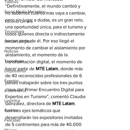
Talleres
“Definitivamente, el mundo cambió y 
Social Media Marketing
no sabemos cuánto más vaya a cambiar, 
pero sin lugar a dudas, es un gran reto, 
Turismo On line
una oportunidad única, para el turismo y 
Tecnología
todos quienes directa o indirectamente 
hacen parte de él. Por eso llegó el 
Un Café Digital
momento de cambiar el aislamiento por 
Noticias
alistamiento, el momento de la 
Tecnología
transformación digital, el momento de 
hacer parte de 
MTE Latam
, donde más 
Dispositivos
de 40 reconocidos profesionales de 6 
Eventos
países trabajarán sobre los tres puntos 
clave del Primer Encuentro Digital para 
e-commerce
Expertos en Turismo”, comentó Claudia 
Logística
González, directora de 
MTE Latam
.
Perfiles
Los tres ejes temáticos que 
desarrollarán los expositores invitados 
Felicidad
de 5 continentes para más de 40.000 