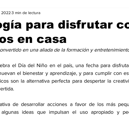
v 2022
3 min de lectura
Negocios
Películas
Publicidad
Recientes
T
gía para disfrutar c
os en casa
mo On line
Tecnología
Un Café Digital
Noticias
onvertido en una aliada de la formación y entretenimiento
-commerce
Logística
Perfiles
Felicidad
Música
ebra el Día del Niño en el país, una fecha para disfruta
uevan el bienestar y aprendizaje, y para cumplir con este
icos son la alternativa perfecta para despertar la creati
ertida.
iativa de desarrollar acciones a favor de los más peq
algunas ideas que impulsan el uso apropiado y ped