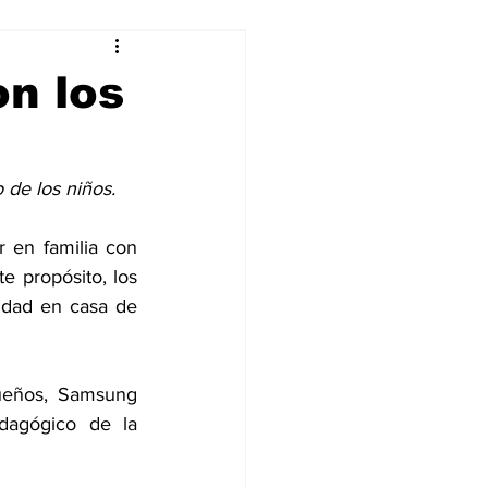
alleres
on los
Tecnología
 de los niños.
DJing
r en familia con 
 propósito, los 
vidad en casa de 
ueños, Samsung 
agógico de la 