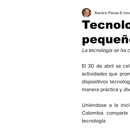
Ramiro Parias
6 no
Marketing
Marketing Digital
Tecnolo
pequeñ
Social Media Marketing
Turis
La tecnología se ha c
Dispositivos
Eventos
e
El 30 de abril se cel
actividades que prom
dispositivos tecnológ
Sostenibilidad
salud
manera práctica y div
Uniéndose a la inic
Colombia comparte 
tecnología.