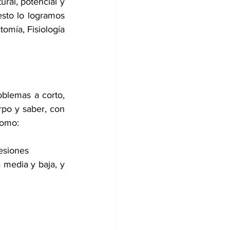
ral, potencial y 
sto lo logramos 
ía, Fisiología  
blemas a corto, 
po y saber, con 
como: 
lesiones
media y baja, y 