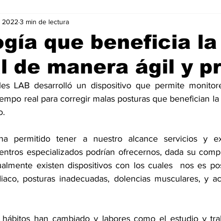
v 2022
3 min de lectura
Negocios
Películas
Publicidad
Recientes
T
gía que beneficia la
l de manera ágil y p
mo On line
Tecnología
Un Café Digital
Noticias
s LAB desarrolló un dispositivo que permite monitorea
iempo real para corregir malas posturas que benefician la 
-commerce
Logística
Perfiles
Felicidad
Música
o.
ha permitido tener a nuestro alcance servicios y ex
entros especializados podrían ofrecernos, dada su comple
ualmente existen dispositivos con los cuales  nos es pos
iaco, posturas inadecuadas, dolencias musculares, y act
 hábitos han cambiado y labores como el estudio y trab