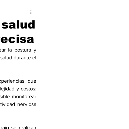
alleres
 salud
recisa
Tecnología
r la postura y 
salud durante el 
DJing
periencias que 
jidad y costos; 
ible monitorear 
ividad nerviosa 
ajo se realizan 