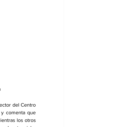
l
ctor del Centro 
 y comenta que 
ntras los otros 