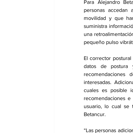
Para Alejandro Bet
personas accedan a
movilidad y que han
suministra informaci
una retroalimentació
pequeño pulso vibráti
El corrector postura
datos de postura 
recomendaciones d
interesadas. Adicio
cuales es posible i
recomendaciones e i
usuario, lo cual se
Betancur.
“Las personas adici