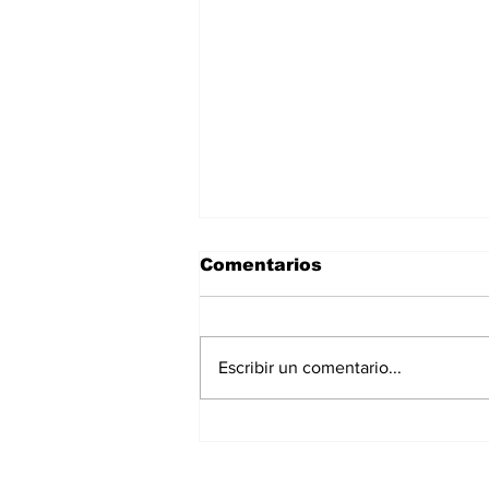
Comentarios
Escribir un comentario...
EL QUERIDO Y TIERNO
PERSONAJE DE STAR
WARS BRILLA EN STAR