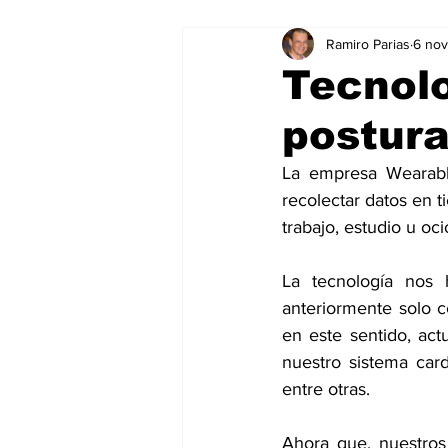
Ramiro Parias
6 no
Marketing
Marketing Digital
Tecnolo
postura
Social Media Marketing
Turis
La empresa Wearable
recolectar datos en t
Dispositivos
Eventos
e
trabajo, estudio u oci
La tecnología nos 
Sostenibilidad
salud
anteriormente solo c
en este sentido, act
nuestro sistema card
entre otras.
Ahora que, nuestros