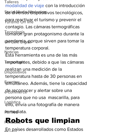
Talleres
modalidad de viaje
 con la introducción 
Social Media Marketing
de diversos dispositivos tecnológicos, 
para reactivar el turismo y prevenir el 
Turismo On line
contagio. Las cámaras termográficas 
Tecnología
tomaron gran protagonismo durante la 
pandemia, porque sirven para tomar la 
Un Café Digital
temperatura corporal. 
Noticias
Esta herramienta es una de las más 
Tecnología
importantes, debido a que las cámaras 
realizan una medición de la 
Dispositivos
temperatura hasta de 30 personas en 
Eventos
simultáneo. Además, tiene la capacidad 
de reconocer y alertar sobre una 
e-commerce
persona que no usa  mascarilla, para 
Logística
ello, envía una fotografía de manera 
inmediata.
Perfiles
Robots que limpian
Felicidad
En países desarrollados como Estados 