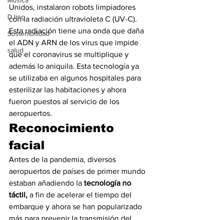
Música
Unidos, instalaron robots limpiadores 
DJing
con la radiación ultravioleta C (UV-C). 
Esta radiación tiene una onda que daña 
Sostenibilidad
el ADN y ARN de los virus que impide 
salud
que el coronavirus se multiplique y 
además lo aniquila. Esta tecnología ya 
se utilizaba en algunos hospitales para 
esterilizar las habitaciones y ahora 
fueron puestos al servicio de los 
aeropuertos.
Reconocimiento 
facial
Antes de la pandemia, diversos 
aeropuertos de países de primer mundo 
estaban añadiendo la 
tecnología no 
táctil,
 a fin de acelerar el tiempo del 
embarque y ahora se han popularizado 
más para prevenir la transmisión del 