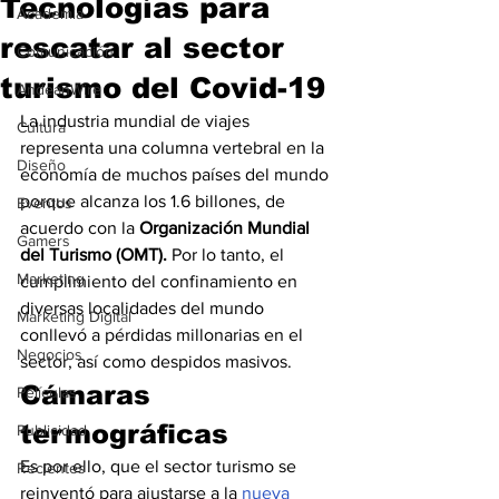
Tecnologías para
Academia
rescatar al sector
Comunicación
turismo del Covid-19
AndeanWire
La industria mundial de viajes 
Cultura
representa una columna vertebral en la 
Diseño
economía de muchos países del mundo 
porque alcanza los 1.6 billones, de 
Eventos
acuerdo con la 
Organización Mundial 
Gamers
del Turismo (OMT).
 Por lo tanto, el 
Marketing
cumplimiento del confinamiento en 
diversas localidades del mundo 
Marketing Digital
conllevó a pérdidas millonarias en el 
Negocios
sector, así como despidos masivos.
Cámaras 
Películas
termográficas
Publicidad
Es por ello, que el sector turismo se 
Recientes
reinventó para ajustarse a la 
nueva 