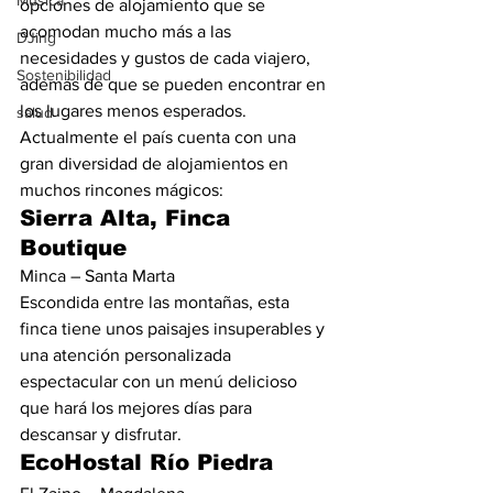
Música
opciones de alojamiento que se 
acomodan mucho más a las 
DJing
necesidades y gustos de cada viajero, 
Sostenibilidad
además de que se pueden encontrar en 
los lugares menos esperados.  
salud
Actualmente el país cuenta con una 
gran diversidad de alojamientos en 
muchos rincones mágicos: 
Sierra Alta, Finca 
Boutique  
Minca – Santa Marta  
Escondida entre las montañas, esta 
finca tiene unos paisajes insuperables y 
una atención personalizada 
espectacular con un menú delicioso 
que hará los mejores días para 
descansar y disfrutar.  
EcoHostal Río Piedra