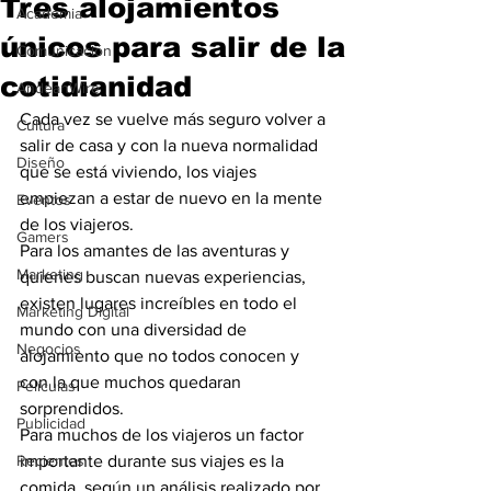
Tres alojamientos
Academia
únicos para salir de la
Comunicación
cotidianidad
AndeanWire
Cada vez se vuelve más seguro volver a 
Cultura
salir de casa y con la nueva normalidad 
Diseño
que se está viviendo, los viajes 
empiezan a estar de nuevo en la mente 
Eventos
de los viajeros. 
Gamers
Para los amantes de las aventuras y 
Marketing
quienes buscan nuevas experiencias, 
existen lugares increíbles en todo el 
Marketing Digital
mundo con una diversidad de 
Negocios
alojamiento que no todos conocen y 
con la que muchos quedaran 
Películas
sorprendidos.  
Publicidad
Para muchos de los viajeros un factor 
Recientes
importante durante sus viajes es la 
comida, según un análisis realizado por 