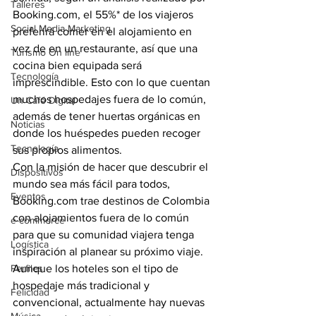
Talleres
Booking.com, el 55%* de los viajeros 
Social Media Marketing
preferirá comer en el alojamiento en 
vez de en un restaurante, así que una 
Turismo On line
cocina bien equipada será 
Tecnología
imprescindible. Esto con lo que cuentan 
muchos hospedajes fuera de lo común, 
Un Café Digital
además de tener huertas orgánicas en 
Noticias
donde los huéspedes pueden recoger 
Tecnología
sus propios alimentos.  
Con la misión de hacer que descubrir el 
Dispositivos
mundo sea más fácil para todos, 
Eventos
Booking.com trae destinos de Colombia 
con alojamientos fuera de lo común 
e-commerce
para que su comunidad viajera tenga 
Logística
inspiración al planear su próximo viaje.  
Perfiles
Aunque los hoteles son el tipo de 
hospedaje más tradicional y 
Felicidad
convencional, actualmente hay nuevas 