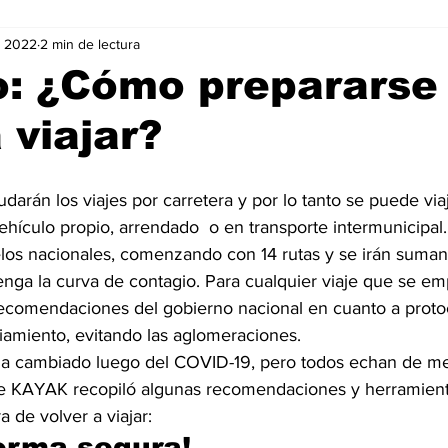
v 2022
2 min de lectura
Negocios
Películas
Publicidad
Recientes
T
o: ¿Cómo prepararse
 viajar?
mo On line
Tecnología
Un Café Digital
Noticias
darán los viajes por carretera y por lo tanto se puede viaj
-commerce
Logística
Perfiles
Felicidad
Música
hículo propio, arrendado  o en transporte intermunicipal
elos nacionales, comenzando con 14 rutas y se irán suma
ga la curva de contagio. Para cualquier viaje que se e
recomendaciones del gobierno nacional en cuanto a protoc
iamiento, evitando las aglomeraciones. 
ha cambiado luego del COVID-19, pero todos echan de me
que KAYAK recopiló algunas recomendaciones y herramien
ra de volver a viajar:
forma segura!