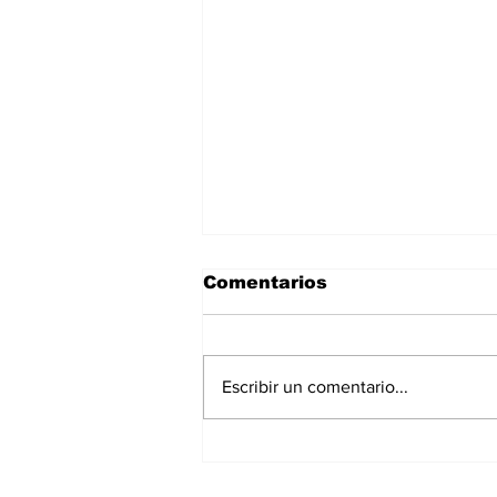
Comentarios
Escribir un comentario...
Asignar cargos no es
formar líderes: el error
más común en la