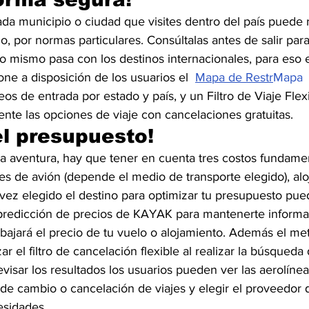
a municipio o ciudad que visites dentro del país puede r
io, por normas particulares. Consúltalas antes de salir para
o mismo pasa con los destinos internacionales, para eso e
e a disposición de los usuarios el  
Mapa de Restr
Mapa 
eos de entrada por estado y país, y un Filtro de Viaje Flexi
mente las opciones de viaje con cancelaciones gratuitas.
el presupuesto!
aventura, hay que tener en cuenta tres costos fundament
tes de avión (depende el medio de transporte elegido), al
vez elegido el destino para optimizar tu presupuesto puede
predicción de precios de KAYAK para mantenerte informa
bajará el precio de tu vuelo o alojamiento. Además el me
ar el filtro de cancelación flexible al realizar la búsqueda
evisar los resultados los usuarios pueden ver las aerolíne
 de cambio o cancelación de viajes y elegir el proveedor
esidades. 