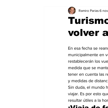
Ramiro Parias
6 no
Marketing
Marketing Digital
Turism
volver a
Social Media Marketing
Turis
En esa fecha se reanu
Dispositivos
Eventos
e
municipalmente en ve
restablecerán los vu
medida que se manten
Sostenibilidad
salud
tener en cuenta las 
y medidas de distanc
Sin duda, el mundo 
viajar. Es por esto 
resultar útiles a la ho
¡Viaja de 