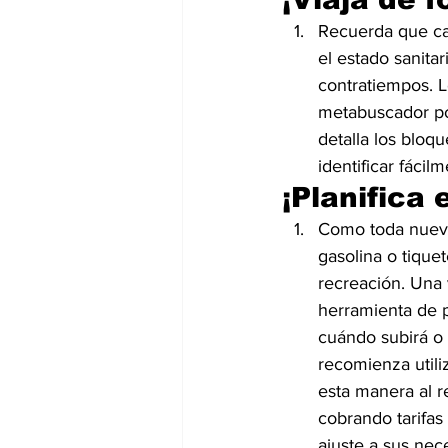
Recuerda que cad
el estado sanitar
contratiempos. L
metabuscador pon
detalla los bloqu
identificar fácil
¡Planifica 
Como toda nueva 
gasolina o tique
recreación. Una 
herramienta de 
cuándo subirá o 
recomienza utiliz
esta manera al r
cobrando tarifas
ajuste a sus nec