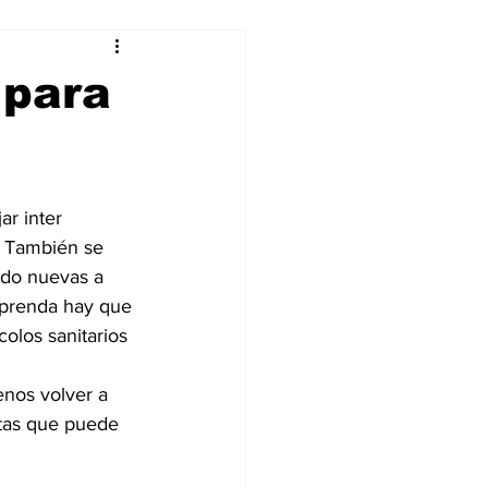
alleres
 para
Tecnología
ar inter 
DJing
. También se 
ndo nuevas a 
mprenda hay que 
olos sanitarios 
nos volver a 
tas que puede 