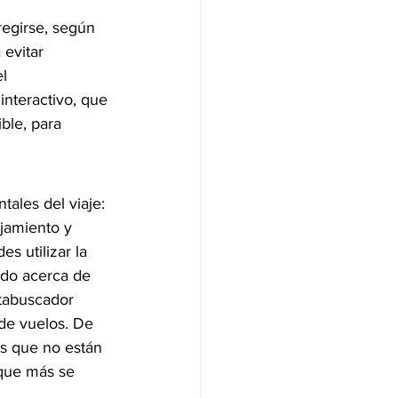
egirse, según 
 evitar 
l 
 interactivo, que 
ble, para 
ales del viaje: 
ojamiento y 
s utilizar la 
do acerca de 
tabuscador 
 de vuelos. De 
as que no están 
 que más se 