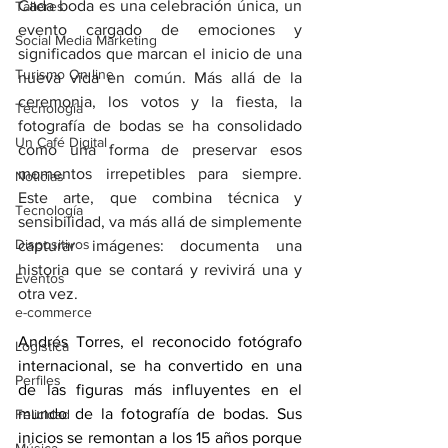
Cada boda es una celebración única, un 
Talleres
evento cargado de emociones y 
Social Media Marketing
significados que marcan el inicio de una 
Turismo On line
nueva vida en común. Más allá de la 
ceremonia, los votos y la fiesta, la 
Tecnología
fotografía de bodas se ha consolidado 
Un Café Digital
como una forma de preservar esos 
momentos irrepetibles para siempre. 
Noticias
Este arte, que combina técnica y 
Tecnología
sensibilidad, va más allá de simplemente 
Dispositivos
capturar imágenes: documenta una 
historia que se contará y revivirá una y 
Eventos
otra vez.
e-commerce
Andrés Torres, el reconocido fotógrafo 
Logística
internacional, se ha convertido en una 
Perfiles
de las figuras más influyentes en el 
mundo de la fotografía de bodas. Sus 
Felicidad
inicios se remontan a los 15 años porque 