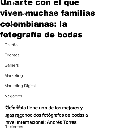
Un arte con el que
Academia
viven muchas familias
Comunicación
colombianas: la
AndeanWire
fotografía de bodas
Cultura
Diseño
Eventos
Gamers
Marketing
Marketing Digital
Negocios
Películas
Colombia tiene uno de los mejores y 
más reconocidos fotógrafos de bodas a 
Publicidad
nivel internacional: Andrés Torres.
Recientes