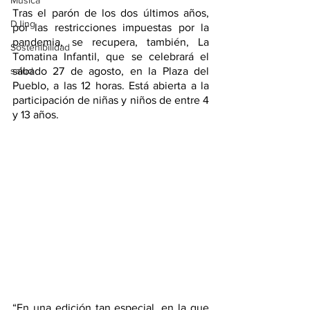
Música
Tras el parón de los dos últimos años, 
DJing
por las restricciones impuestas por la 
pandemia, se recupera, también, La 
Sostenibilidad
Tomatina Infantil, que se celebrará el 
salud
sábado 27 de agosto, en la Plaza del 
Pueblo, a las 12 horas. Está abierta a la 
participación de niñas y niños de entre 4 
y 13 años.
“En una edición tan especial, en la que 