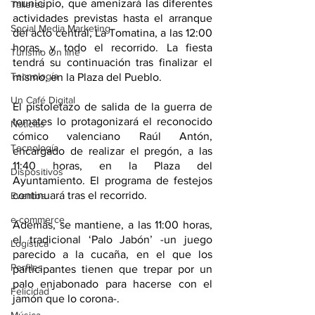
municipio, que amenizará las diferentes 
Talleres
actividades previstas hasta el arranque 
Social Media Marketing
del acto central, La Tomatina, a las 12:00 
horas, y todo el recorrido. La fiesta 
Turismo On line
tendrá su continuación tras finalizar el 
Tecnología
mismo, en la Plaza del Pueblo.
Un Café Digital
El pistoletazo de salida de la guerra de 
tomates lo protagonizará el reconocido 
Noticias
cómico valenciano Raúl Antón, 
Tecnología
encargado de realizar el pregón, a las 
11:40 horas, en la Plaza del 
Dispositivos
Ayuntamiento. El programa de festejos 
continuará tras el recorrido. 
Eventos
e-commerce
Además, se mantiene, a las 11:00 horas, 
el tradicional ‘Palo Jabón’ -un juego 
Logística
parecido a la cucaña, en el que los 
Perfiles
participantes tienen que trepar por un 
palo enjabonado para hacerse con el 
Felicidad
jamón que lo corona-.