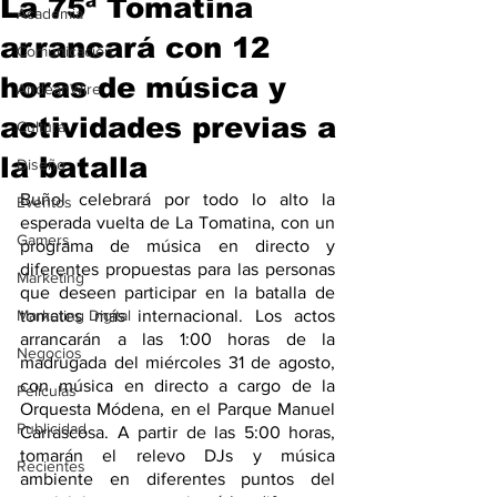
La 75ª Tomatina
Academia
arrancará con 12
Comunicación
horas de música y
AndeanWire
actividades previas a
Cultura
la batalla
Diseño
Buñol celebrará por todo lo alto la 
Eventos
esperada vuelta de La Tomatina, con un 
Gamers
programa de música en directo y 
diferentes propuestas para las personas 
Marketing
que deseen participar en la batalla de 
Marketing Digital
tomates más internacional. Los actos 
arrancarán a las 1:00 horas de la 
Negocios
madrugada del miércoles 31 de agosto, 
con música en directo a cargo de la 
Películas
Orquesta Módena, en el Parque Manuel 
Publicidad
Carrascosa. A partir de las 5:00 horas, 
tomarán el relevo DJs y música 
Recientes
ambiente en diferentes puntos del 