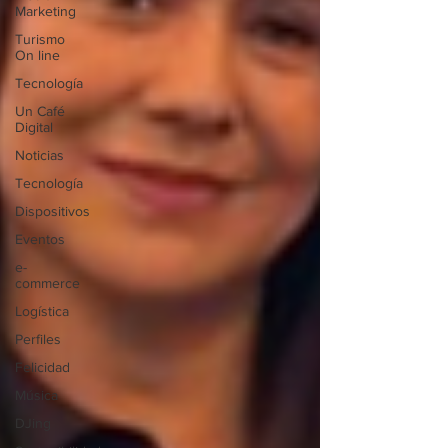
Marketing
Turismo
On line
Tecnología
Un Café
Digital
Noticias
Tecnología
Dispositivos
Eventos
e-
commerce
Logística
Perfiles
Felicidad
Música
DJing