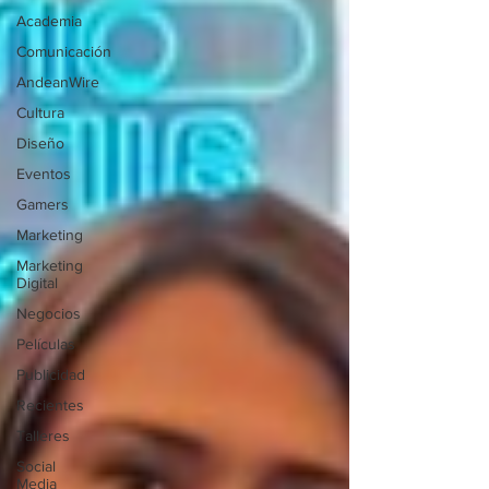
Academia
Comunicación
AndeanWire
Cultura
Diseño
Eventos
Gamers
Marketing
Marketing
Digital
Negocios
Películas
Publicidad
Recientes
Talleres
Social
Media