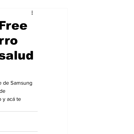
alleres
Free
rro
Tecnología
salud
DJing
ee de Samsung 
de 
 y acá te 