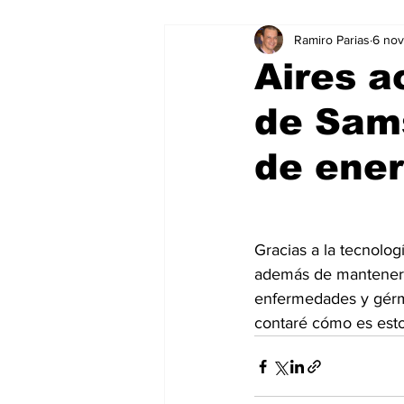
Ramiro Parias
6 no
Marketing
Marketing Digital
Aires a
de Sams
Social Media Marketing
Turis
de ener
Dispositivos
Eventos
e
Gracias a la tecnolo
Sostenibilidad
salud
además de mantener u
enfermedades y gérm
contaré cómo es esto