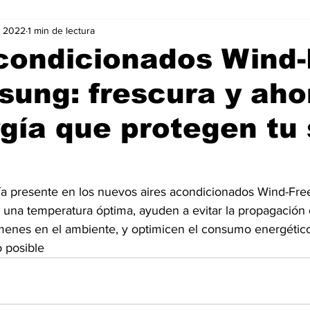
v 2022
1 min de lectura
Negocios
Películas
Publicidad
Recientes
T
condicionados Wind-
ung: frescura y aho
mo On line
Tecnología
Un Café Digital
Noticias
gía que protegen tu 
-commerce
Logística
Perfiles
Felicidad
Música
gía presente en los nuevos aires acondicionados Wind-Fr
na temperatura óptima, ayuden a evitar la propagación 
enes en el ambiente, y optimicen el consumo energético
 posible