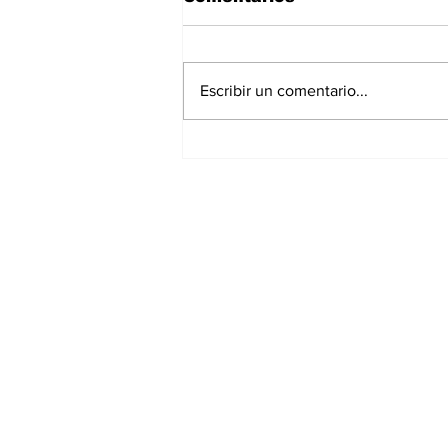
Escribir un comentario...
Asignar cargos no es
formar líderes: el error
más común en la
empresa familiar
Suscríbete a nuest