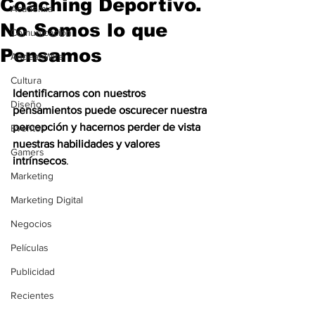
Coaching Deportivo.
Academia
No Somos lo que
Comunicación
Pensamos
AndeanWire
Cultura
Identificarnos con nuestros 
Diseño
pensamientos puede oscurecer nuestra 
percepción y hacernos perder de vista 
Eventos
nuestras habilidades y valores 
Gamers
intrínsecos
.
Marketing
Marketing Digital
Negocios
Películas
Publicidad
Recientes