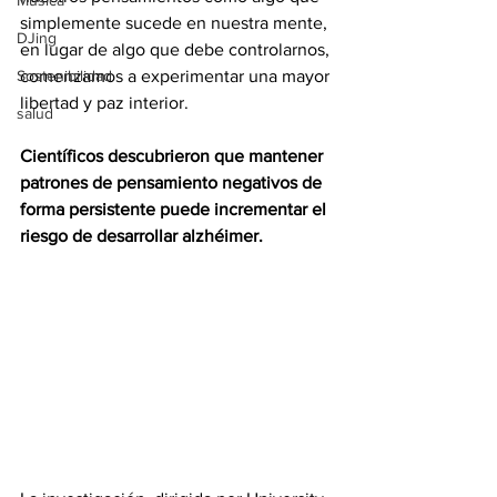
Música
simplemente sucede en nuestra mente, 
DJing
en lugar de algo que debe controlarnos, 
Sostenibilidad
comenzamos a experimentar una mayor 
libertad y paz interior.
salud
Científicos descubrieron que mantener 
patrones de pensamiento negativos de 
forma persistente puede incrementar el 
riesgo de desarrollar alzhéimer.