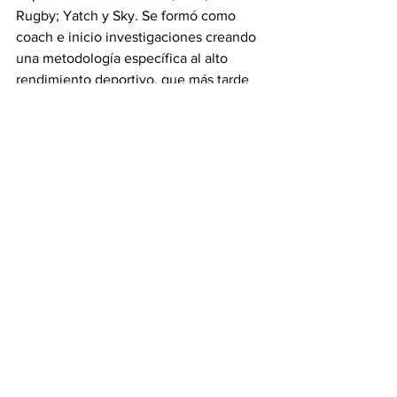
Rugby; Yatch y Sky. Se formó como 
coach e inicio investigaciones creando 
una metodología específica al alto 
rendimiento deportivo, que más tarde 
las pondría a prueba en el Club River 
Plate. A través de su Instituto 
Universitario, crearía el primer programa 
de coaching deportivo con resolución 
del Ministerio de Educación. A la vez, 
de manera activa, con deportistas de 
Europa y Latinoamérica, desempeña su 
profesionalismo como coach Deportivo.