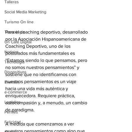
Talleres
Social Media Marketing
Turismo On line
Tecnología
Para el coaching deportivo, desarrollado 
por la Asociación Hispanoamericana de 
Un Café Digital
Coaching Deportivo, uno de los 
Noticias
postulados más fundamentales es 
“Estamos siendo lo que pensamos, pero 
Tecnología
no somos nuestros pensamientos” y 
Dispositivos
sostiene que no identificarnos con 
nuestros pensamientos es un viaje 
Eventos
hacia una vida más auténtica y 
e-commerce
enriquecedora. Requiere práctica, 
Logística
autocompasión y, a menudo, un cambio 
de paradigma. 
Perfiles
Felicidad
A medida que comenzamos a ver 
nuestros pensamientos como algo que 