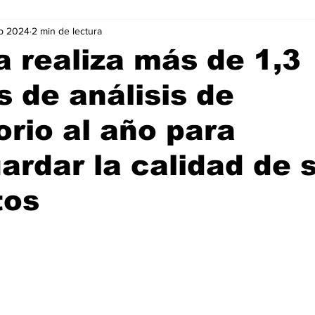
b 2024
2 min de lectura
Negocios
Películas
Publicidad
Recientes
T
a realiza más de 1,3
s de análisis de
mo On line
Tecnología
Un Café Digital
Noticias
orio al año para
-commerce
Logística
Perfiles
Felicidad
Música
ardar la calidad de 
tos