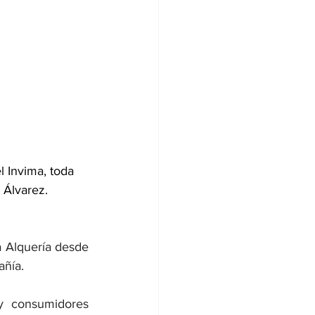
 Invima, toda 
 Álvarez.
 Alquería desde 
añía.
y consumidores 