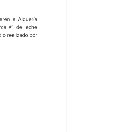
ren a Alquería 
rca 
#1
 de leche 
o realizado por 