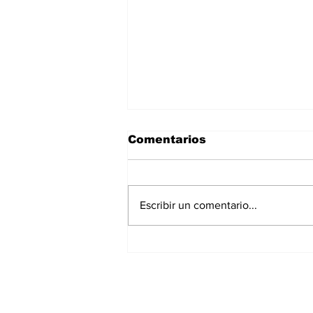
Comentarios
Escribir un comentario...
Tres comunidades de
mujeres en tecnología
presentan una agenda
nacional de género y
tecnología