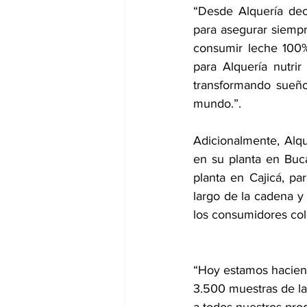
“Desde Alquería deci
para asegurar siempre
consumir leche 100% 
para Alquería nutrir
transformando sueño
mundo.”.
Adicionalmente, Alq
en su planta en Buc
planta en Cajicá, pa
largo de la cadena y
los consumidores co
“Hoy estamos hacien
3.500 muestras de lab
a todos nuestros pro