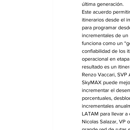
última generación.
Este acuerdo permitir
itinerarios desde el 
para programar desde 
incrementales de un 
funciona como un “gem
confiabilidad de los 
operacional en etapa 
resultado es un itine
Renzo Vaccari, SVP A
SkyMAX puede mejora
incrementar el desem
porcentuales, desblo
incrementales anualm
LATAM para llevar a 
Nicolas Salazar, VP 
grande red de rutas 