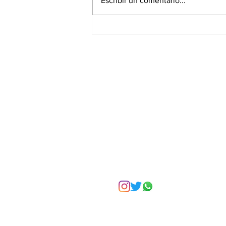
Escribir un comentario...
Asignar cargos no es
formar líderes: el error
más común en la
empresa familiar
Suscríbete a nuest