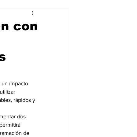
alleres
an con
Tecnología
s
DJing
n un impacto 
tilizar 
ables, rápidos y 
mentar dos 
ermitirá 
gramación de 