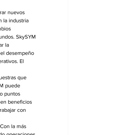
erar nuevos 
 la industria 
mbios 
ofundos. SkySYM 
r la 
ar el desempeño 
rativos. El 
uestras que 
YM puede 
o puntos 
en beneficios 
abajar con 
“Con la más 
ndo operaciones 