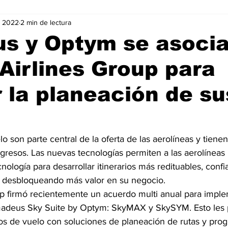
v 2022
2 min de lectura
Negocios
Películas
Publicidad
Recientes
T
s y Optym se asoci
irlines Group para
mo On line
Tecnología
Un Café Digital
Noticias
 la planeación de su
-commerce
Logística
Perfiles
Felicidad
Música
elo son parte central de la oferta de las aerolíneas y tiene
ngresos. Las nuevas tecnologías permiten a las aerolíneas u
nología para desarrollar itinerarios más redituables, confi
ar, desbloqueando más valor en su negocio.
 firmó recientemente un acuerdo multi anual para imple
deus Sky Suite by Optym: SkyMAX y SkySYM. Esto les p
rios de vuelo con soluciones de planeación de rutas y pro