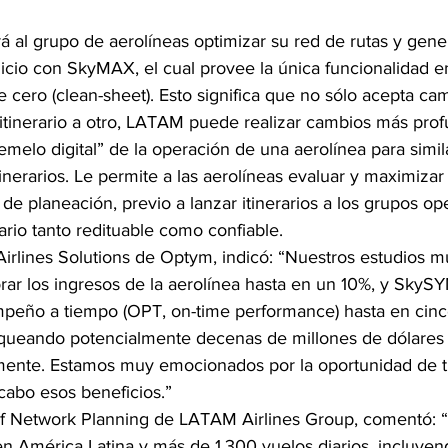
á al grupo de aerolíneas optimizar su red de rutas y gen
inicio con SkyMAX, el cual provee la única funcionalidad en
cero (clean-sheet). Esto significa que no sólo acepta ca
itinerario a otro, LATAM puede realizar cambios más pr
elo digital” de la operación de una aerolínea para simila
itinerarios. Le permite a las aerolíneas evaluar y maximiz
de planeación, previo a lanzar itinerarios a los grupos ope
rario tanto redituable como confiable.
irlines Solutions de Optym, indicó: “Nuestros estudios m
r los ingresos de la aerolínea hasta en un 10%, y SkyS
peño a tiempo (OPT, on-time performance) hasta en cinc
queando potencialmente decenas de millones de dólares 
ente. Estamos muy emocionados por la oportunidad de tr
cabo esos beneficios.”
of Network Planning de LATAM Airlines Group, comentó: 
en América Latina y más de 1,300 vuelos diarios, incluye