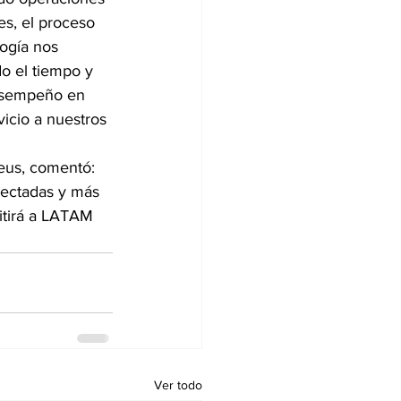
es, el proceso 
logía nos 
o el tiempo y 
esempeño en 
vicio a nuestros 
eus, comentó: 
nectadas y más 
tirá a LATAM 
Ver todo