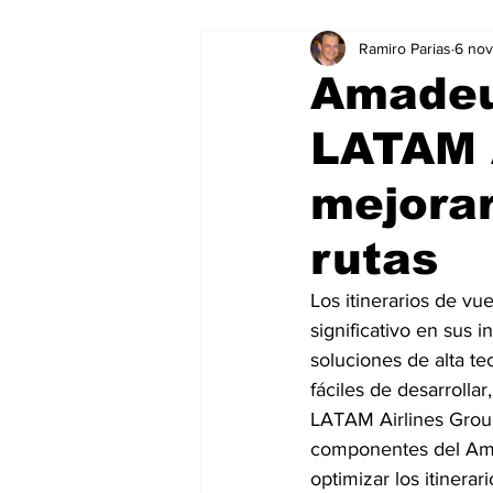
Ramiro Parias
6 no
Marketing
Marketing Digital
Amadeu
LATAM A
Social Media Marketing
Turis
mejorar
Dispositivos
Eventos
e
rutas
Los itinerarios de vu
Sostenibilidad
salud
significativo en sus i
soluciones de alta tec
fáciles de desarroll
LATAM Airlines Group
componentes del Ama
optimizar los itinera