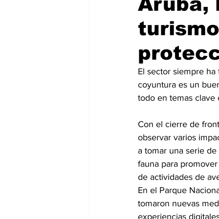
Aruba, l
turismo
Social Media Marketing
Turis
protecc
Dispositivos
Eventos
e
El sector siempre ha 
coyuntura es un bue
todo en temas clave 
Sostenibilidad
salud
Con el cierre de front
observar varios impa
a tomar una serie de 
fauna para promover 
de actividades de av
En el Parque Nacional
tomaron nuevas medid
experiencias digitales