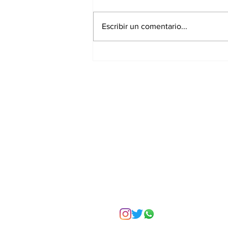
Escribir un comentario...
Asignar cargos no es
formar líderes: el error
más común en la
empresa familiar
Suscríbete a nuest