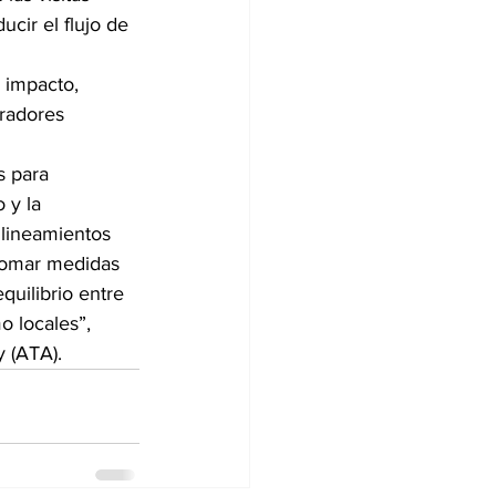
ucir el flujo de 
 impacto, 
eradores 
s para 
 y la 
lineamientos 
tomar medidas 
quilibrio entre 
o locales”, 
y (ATA).