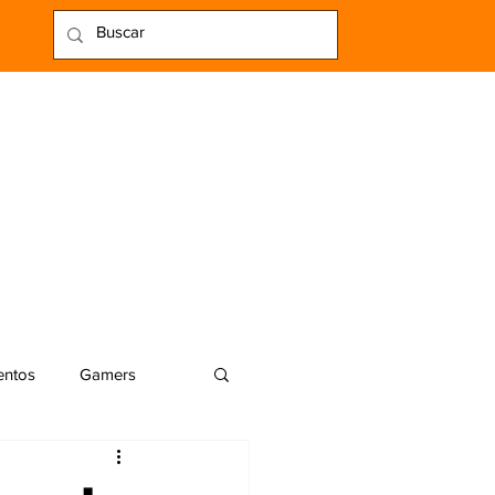
entos
Gamers
alleres