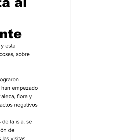
ta al
Tecnología
nte
DJing
y esta 
cosas, sobre 
lograron 
se han empezado 
leza, flora y 
actos negativos 
e la isla, se 
ión de 
las visitas 