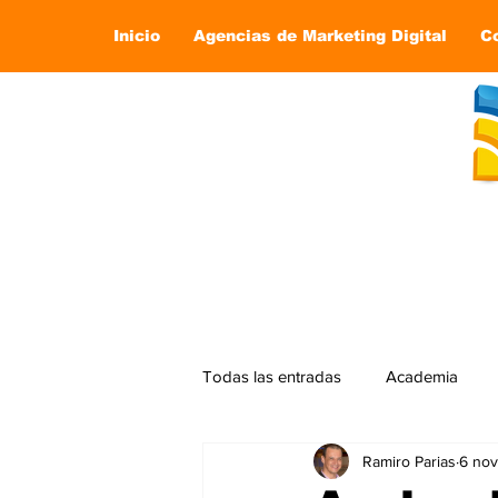
Inicio
Agencias de Marketing Digital
C
Todas las entradas
Academia
Ramiro Parias
6 no
Marketing
Marketing Digital