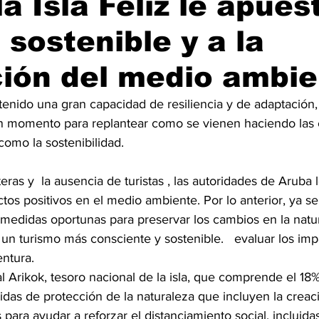
a Isla Feliz le apues
 sostenible y a la
mo On line
Tecnología
Un Café Digital
Noticias
ión del medio ambie
-commerce
Logística
Perfiles
Felicidad
Música
tenido una gran capacidad de resiliencia y de adaptación, 
n momento para replantear como se vienen haciendo las 
como la sostenibilidad.
eras y  la ausencia de turistas , las autoridades de Aruba 
ctos positivos en el medio ambiente. Por lo anterior, ya 
medidas oportunas para preservar los cambios en la natura
un turismo más consciente y sostenible.   evaluar los imp
entura.
 Arikok, tesoro nacional de la isla, que comprende el 18% d
as de protección de la naturaleza que incluyen la creac
 para ayudar a reforzar el distanciamiento social, incluidas 