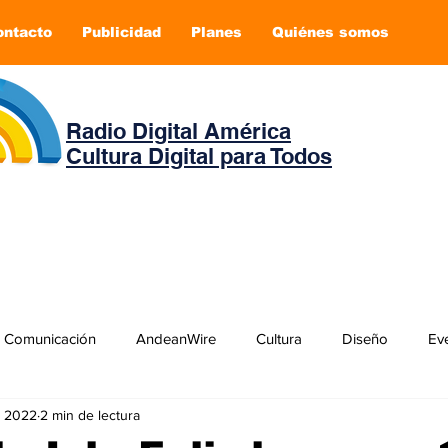
ontacto
Publicidad
Planes
Quiénes somos
Radio Digital América
Cultura Digital para Todos
Comunicación
AndeanWire
Cultura
Diseño
Ev
v 2022
2 min de lectura
Negocios
Películas
Publicidad
Recientes
T