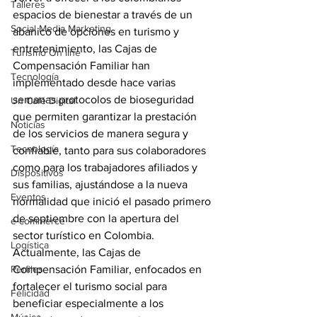
Talleres
espacios de bienestar a través de un 
Social Media Marketing
abanico de opciones en turismo y 
entretenimiento, las Cajas de 
Turismo On line
Compensación Familiar han 
Tecnología
implementado desde hace varias 
semanas protocolos de bioseguridad 
Un Café Digital
que permiten garantizar la prestación 
Noticias
de los servicios de manera segura y 
Tecnología
confiable, tanto para sus colaboradores 
como para los trabajadores afiliados y 
Dispositivos
sus familias, ajustándose a la nueva 
Eventos
normalidad que inició el pasado primero 
de septiembre con la apertura del 
e-commerce
sector turístico en Colombia.
Logística
Actualmente, las Cajas de 
Perfiles
Compensación Familiar, enfocados en 
fortalecer el turismo social para 
Felicidad
beneficiar especialmente a los 