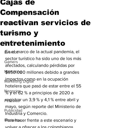
Cajas de
Academia
Compensación
Comunicación
reactivan servicios de
AndeanWire
turismo y
Cultura
entretenimiento
Diseño
En el marco de la actual pandemia, el 
Eventos
sector turístico ha sido uno de los más 
Gamers
afectados, calculando pérdidas por 
Marketing
$950.000 millones debido a grandes 
impactos como en la ocupación 
Marketing Digital
hotelera que pasó de estar entre el 55 
Negocios
% y el 62 % a principios de 2020 a 
registrar un 3,9 % y 4,1 % entre abril y 
Películas
mayo, según reporte del Ministerio de 
Publicidad
Industria y Comercio.
Recientes
Para hacer frente a este escenario y 
volver a ofrecer a los colombianos 