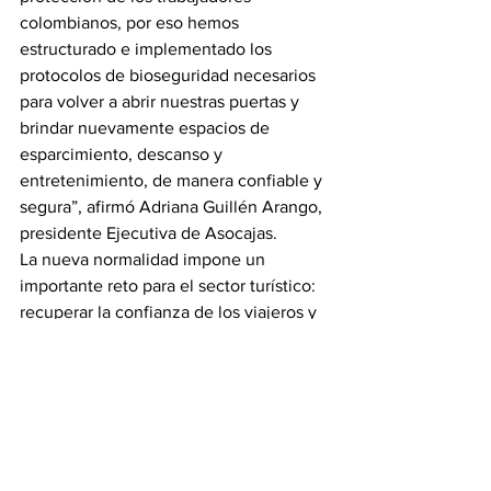
colombianos, por eso hemos 
estructurado e implementado los 
protocolos de bioseguridad necesarios 
para volver a abrir nuestras puertas y 
brindar nuevamente espacios de 
esparcimiento, descanso y 
entretenimiento, de manera confiable y 
segura”, afirmó Adriana Guillén Arango, 
presidente Ejecutiva de Asocajas.
La nueva normalidad impone un 
importante reto para el sector turístico: 
recuperar la confianza de los viajeros y 
ayudarlos a superar el temor de salir de 
casa por el riesgo al contagio, y esta es 
la gran apuesta de las Cajas de 
Compensación Familiar. Por esto, se 
han comprometido con transformar la 
forma en que prestan sus servicios, para 