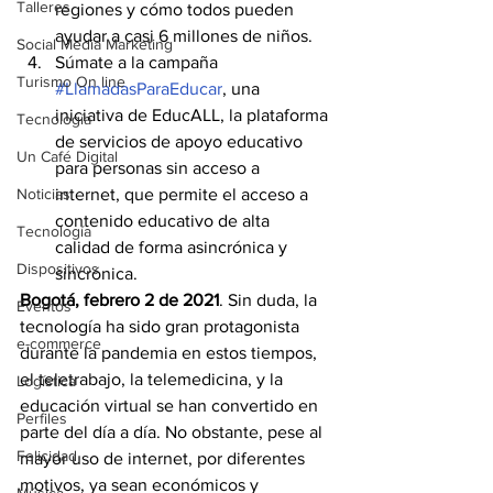
Talleres
regiones y cómo todos pueden 
ayudar a casi 6 millones de niños.
Social Media Marketing
Súmate a la campaña 
Turismo On line
#LlamadasParaEducar
, una 
iniciativa de EducALL, la plataforma 
Tecnología
de servicios de apoyo educativo 
Un Café Digital
para personas sin acceso a 
Noticias
internet, que permite el acceso a 
contenido educativo de alta 
Tecnología
calidad de forma asincrónica y 
Dispositivos
sincrónica.
Bogotá, febrero 2 de 2021
. Sin duda, la 
Eventos
tecnología ha sido gran protagonista 
e-commerce
durante la pandemia en estos tiempos, 
el teletrabajo, la telemedicina, y la 
Logística
educación virtual se han convertido en 
Perfiles
parte del día a día. No obstante, pese al 
Felicidad
mayor uso de internet, por diferentes 
motivos, ya sean económicos y 