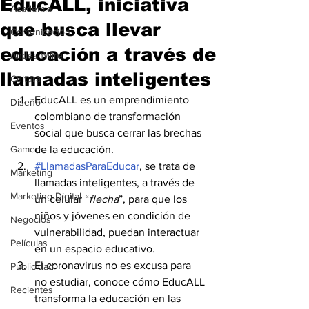
EducALL, iniciativa
Academia
que busca llevar
Comunicación
educación a través de
AndeanWire
llamadas inteligentes
Cultura
EducALL es un emprendimiento 
Diseño
colombiano de transformación 
Eventos
social que busca cerrar las brechas 
Gamers
de la educación.
#LlamadasParaEducar
, se trata de 
Marketing
llamadas inteligentes, a través de 
Marketing Digital
un celular “
flecha
”, para que los 
niños y jóvenes en condición de 
Negocios
vulnerabilidad, puedan interactuar 
Películas
en un espacio educativo.
El coronavirus no es excusa para 
Publicidad
no estudiar, conoce cómo EducALL 
Recientes
transforma la educación en las 