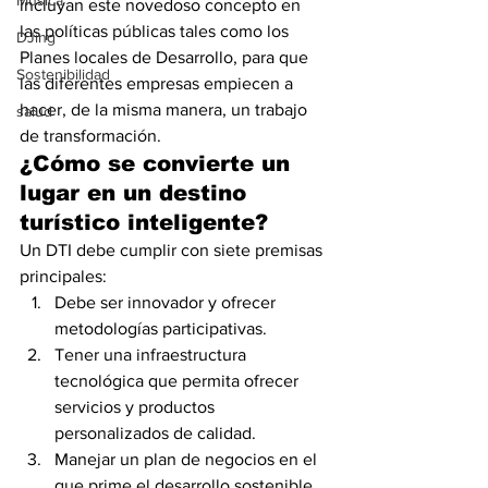
Música
incluyan este novedoso concepto en 
las políticas públicas tales como los 
DJing
Planes locales de Desarrollo, para que 
Sostenibilidad
las diferentes empresas empiecen a 
hacer, de la misma manera, un trabajo 
salud
de transformación.
¿Cómo se convierte un 
lugar en un destino 
turístico inteligente?
Un DTI debe cumplir con siete premisas 
principales:
Debe ser innovador y ofrecer 
metodologías participativas.
Tener una infraestructura 
tecnológica que permita ofrecer 
servicios y productos 
personalizados de calidad.
Manejar un plan de negocios en el 
que prime el desarrollo sostenible 