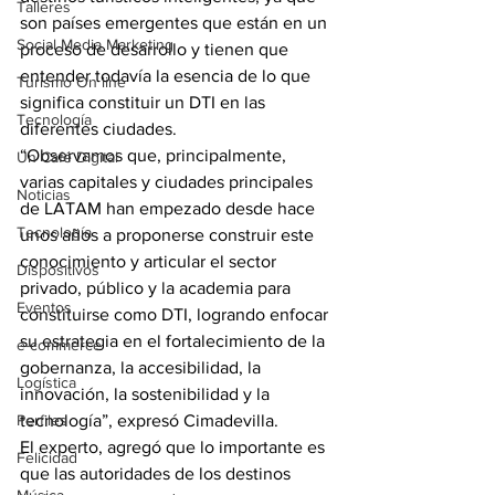
Talleres
son países emergentes que están en un 
Social Media Marketing
proceso de desarrollo y tienen que 
entender todavía la esencia de lo que 
Turismo On line
significa constituir un DTI en las 
Tecnología
diferentes ciudades.
“Observamos que, principalmente, 
Un Café Digital
varias capitales y ciudades principales 
Noticias
de LATAM han empezado desde hace 
Tecnología
unos años a proponerse construir este 
conocimiento y articular el sector 
Dispositivos
privado, público y la academia para 
Eventos
constituirse como DTI, logrando enfocar 
su estrategia en el fortalecimiento de la 
e-commerce
gobernanza, la accesibilidad, la 
Logística
innovación, la sostenibilidad y la 
Perfiles
tecnología”, expresó Cimadevilla.
El experto, agregó que lo importante es 
Felicidad
que las autoridades de los destinos 