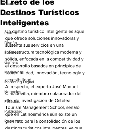
El reto de los
Academia
Destinos Turísticos
Comunicación
Inteligentes
AndeanWire
Un destino turístico inteligente es aquel 
Cultura
que ofrece soluciones innovadoras y 
Diseño
sustenta sus servicios en una 
infraestructura tecnológica moderna y 
Eventos
sólida, enfocada en la competitividad y 
Gamers
el desarrollo basados en principios de 
Marketing
sostenibilidad, innovación, tecnología y 
accesibilidad.
Marketing Digital
Al respecto, el experto José Manuel 
Negocios
Cimadevilla, miembro colaborador del 
dto. de investigación de Ostelea 
Películas
Tourism Management School, señaló 
Publicidad
que en Latinoamérica aún existe un 
Recientes
gran reto para la consolidación de los 
destinos turísticos inteligentes, ya que 