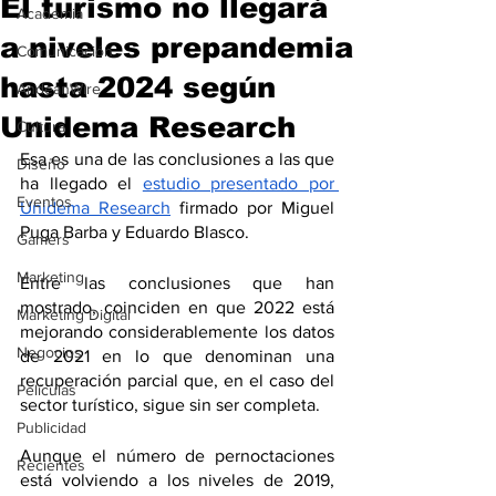
El turismo no llegará
Academia
a niveles prepandemia
Comunicación
hasta 2024 según
AndeanWire
Unidema Research
Cultura
Esa es una de las conclusiones a las que 
Diseño
ha llegado el 
estudio presentado por 
Eventos
Unidema Research
 firmado por Miguel 
Puga Barba y Eduardo Blasco.
Gamers
Marketing
Entre las conclusiones que han 
mostrado, coinciden en que 2022 está 
Marketing Digital
mejorando considerablemente los datos 
Negocios
de 2021 en lo que denominan una 
recuperación parcial que, en el caso del 
Películas
sector turístico, sigue sin ser completa.
Publicidad
Aunque el número de pernoctaciones 
Recientes
está volviendo a los niveles de 2019, 