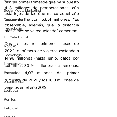
Talleres
con un primer trimestre que ha supuesto 
41.8 millones de pernoctaciones, aún 
Social Media Marketing
está lejos de las que marcó aquel año 
prepandemia con 53.51 millones. “Es 
Turismo On line
observable, además, que la distancia 
Tecnología
mes a mes se va reduciendo” comentan.
Un Café Digital
Durante los tres primeros meses de 
Noticias
2022, el número de viajeros asciende a 
Tecnología
14,96 millones (hasta junio, datos por 
Dispositivos
confirmar, 30,94 millones)  de personas, 
Eventos
por los 4,07 millones del primer 
trimestre de 2021 y los 18,8 millones de 
e-commerce
viajeros en el año 2019.
Logística
Perfiles
Felicidad