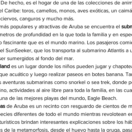
. De hecho, es el hogar de una de las colecciones de ani
l Caribe: toros, camellos, monos, aves exóticas, un caimá
, ciervos, canguros y mucho más.
 más populares y atractivas de Aruba se encuentra el 
subm
tros de profundidad en la que toda la familia y en especi
lo fascinante que es el mundo marino. Los pasajeros comi
l SunSeeker, que los transporta al submarino Atlantis a 
ser sumergidos al fondo del mar.
sland
 es un lugar donde los niños pueden jugar y chapote
que acuático y luego realizar paseos en botes banana. Tam
s aventuras submarinas como snorkel o sea trek, donde p
, actividades al aire libre para toda la familia, en las cu
y una de las mejores playas del mundo, Eagle Beach.
sas
 de Aruba es un recinto con resguardo de cientos de 
ecies diferentes de todo el mundo mientras revolotean ent
turísticos brindan interesantes explicaciones sobre los háb
s de la metamorfosis, desde el huevo hasta la oruga, pas