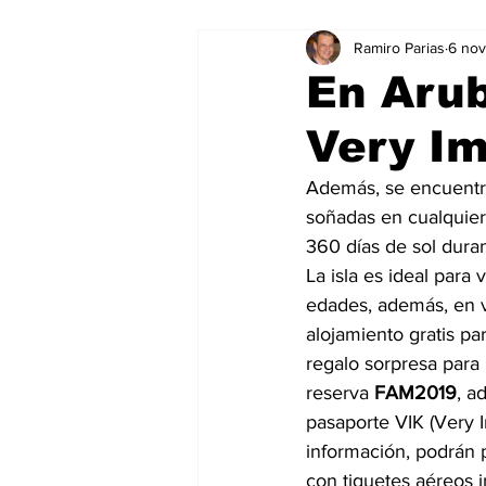
Ramiro Parias
6 no
Marketing
Marketing Digital
En Arub
Very Im
Social Media Marketing
Turis
Además, se encuentra
soñadas en cualquier 
Dispositivos
Eventos
e
360 días de sol duran
La isla es ideal para 
edades, además, en v
Sostenibilidad
salud
alojamiento gratis p
regalo sorpresa para l
reserva 
FAM2019
, a
pasaporte VIK (Very I
información, podrán 
con tiquetes aéreos i