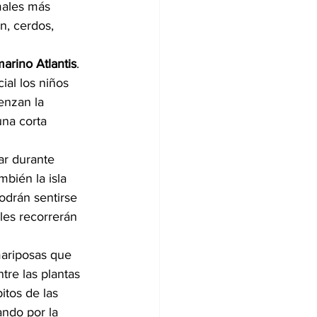
males más 
n, cerdos, 
arino Atlantis
. 
al los niños 
enzan la 
una corta 
ar durante 
bién la isla 
odrán sentirse 
ales recorrerán 
mariposas que 
re las plantas 
itos de las 
ando por la 