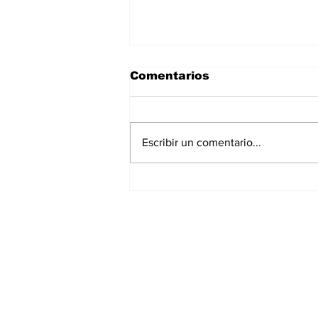
Comentarios
Escribir un comentario...
Asignar cargos no es
formar líderes: el error
más común en la
empresa familiar
Suscríbete a nuest