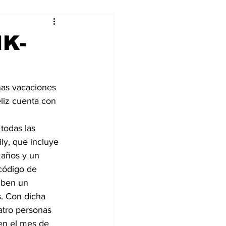
alleres
IK-
Tecnología
nas vacaciones 
liz cuenta con 
DJing
 todas las 
y, que incluye 
 años y un 
 código de 
iben un 
s. Con dicha 
atro personas 
 en el mes de 