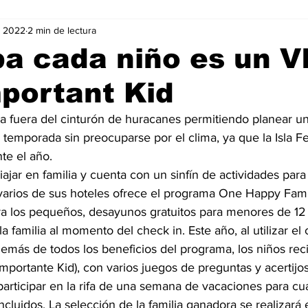
v 2022
2 min de lectura
Negocios
Películas
Publicidad
Recientes
T
a cada niño es un V
portant Kid
mo On line
Tecnología
Un Café Digital
Noticias
 fuera del cinturón de huracanes permitiendo planear u
temporada sin preocuparse por el clima, ya que la Isla Fe
-commerce
Logística
Perfiles
Felicidad
Música
te el año.  
viajar en familia y cuenta con un sinfín de actividades para
arios de sus hoteles ofrece el programa One Happy Famil
ara los pequeños, desayunos gratuitos para menores de 12
a familia al momento del check in. Este año, al utilizar el
demás de todos los beneficios del programa, los niños rec
mportante Kid), con varios juegos de preguntas y acertijo
participar en la rifa de una semana de vacaciones para cu
ncluidos. La selección de la familia ganadora se realizará