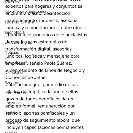
Talleres
expertos para hogares y conjuntos se 
Social Media Marketing
encuentran
: 
aseo
, 
desinfección, 
mantenimiento, mudanza, asesoría 
Turismo On line
jurídica y remodelaciones, entre otros
. 
Tecnología
“También, disponemos de especialistas 
dedicados a las estrategias de 
Un Café Digital
transformación digital, asesorías 
Noticias
jurídicas, logística y mensajería para 
Tecnología
empresas”, señaló Paola Suárez, 
Vicepresidente de Línea de Negocio y 
Dispositivos
Comercial de Jelpit.
Eventos
Cabe aclarar que, por medio de los 
aliados de Jelpit, cada uno de ellos 
e-commerce
gozan de todos beneficios de un 
Logística
empleo formal: remuneración por 
Perfiles
servicio, aportes parafiscales y un 
proceso de seguimiento laboral que 
Felicidad
incluyen capacitaciones permanentes 