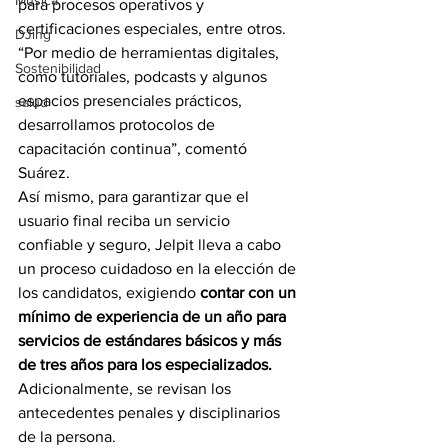
Música
para procesos operativos y 
certificaciones especiales, entre otros. 
DJing
“Por medio de herramientas digitales, 
Sostenibilidad
como tutoriales, podcasts y algunos 
espacios presenciales prácticos, 
salud
desarrollamos protocolos de 
capacitación continua”, comentó 
Suárez.
Así mismo, para garantizar que el 
usuario final reciba un servicio 
confiable y seguro, Jelpit lleva a cabo 
un proceso cuidadoso en la elección de 
los candidatos, exigiendo 
contar con un 
mínimo de experiencia de un año para 
servicios de estándares básicos y más 
de tres años para los especializados. 
Adicionalmente, se revisan los 
antecedentes penales y disciplinarios 
de la persona.