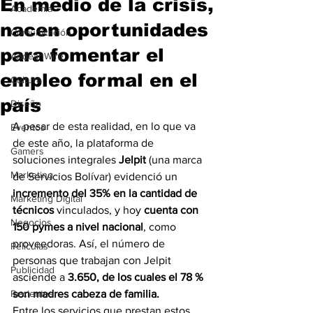
En medio de la crisis,
Academia
nacen oportunidades
Comunicación
para fomentar el
AndeanWire
empleo formal en el
Cultura
país
Diseño
A pesar de esta realidad, en lo que va 
Eventos
de este año, la plataforma de 
Gamers
soluciones integrales 
Jelpit 
(una marca 
Marketing
de Servicios Bolívar)
evidenció un 
incremento del 35% en la cantidad de 
Marketing Digital
técnicos 
vinculados, y hoy
 cuenta con 
Negocios
150 pymes a nivel nacional
, como 
proveedoras. Así, el número de 
Películas
personas que trabajan con Jelpit 
Publicidad
asciende a 
3.650, de los cuales el 78 % 
Recientes
son madres cabeza de familia.
Entre los servicios que prestan estos 