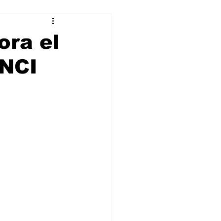
alleres
ora el
INCI
Tecnología
DJing