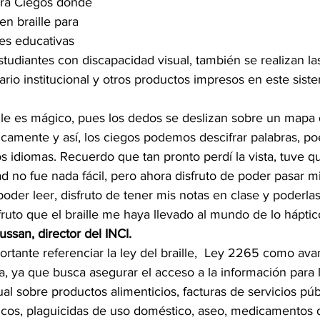
ara Ciegos donde 
en braille para 
nes educativas 
tudiantes con discapacidad visual, también se realizan las
dario institucional y otros productos impresos en este sist
ille es mágico, pues los dedos se deslizan sobre un mapa
camente y así, los ciegos podemos descifrar palabras, poe
s idiomas. Recuerdo que tan pronto perdí la vista, tuve q
idad no fue nada fácil, pero ahora disfruto de poder pasar m
oder leer, disfruto de tener mis notas en clase y poderla
fruto que el braille me haya llevado al mundo de lo háptic
ussan, director del INCI.
ortante referenciar la ley del braille,  Ley 2265 como ava
a, ya que busca asegurar el acceso a la información para 
al sobre productos alimenticios, facturas de servicios púb
ticos, plaguicidas de uso doméstico, aseo, medicamentos