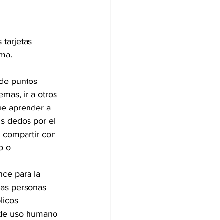
 tarjetas 
ema.
 de puntos 
mas, ir a otros 
ue aprender a 
is dedos por el 
s compartir con 
o o 
nce para la 
las personas 
licos 
 de uso humano 