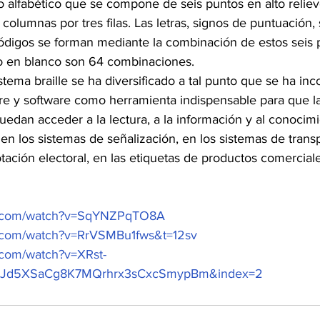
go alfabético que se compone de seis puntos en alto relie
columnas por tres filas. Las letras, signos de puntuación,
digos se forman mediante la combinación de estos seis pu
o en blanco son 64 combinaciones.
istema braille se ha diversificado a tal punto que se ha in
re y software como herramienta indispensable para que l
uedan acceder a la lectura, a la información y al conocimi
n los sistemas de señalización, en los sistemas de trans
tación electoral, en las etiquetas de productos comerciale
be.com/watch?v=SqYNZPqTO8A
e.com/watch?v=RrVSMBu1fws&t=12sv
.com/watch?v=XRst-
E2Jd5XSaCg8K7MQrhrx3sCxcSmypBm&index=2