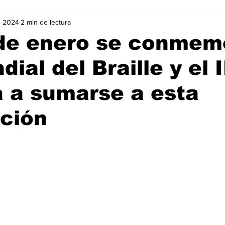
e 2024
2 min de lectura
Negocios
Películas
Publicidad
Recientes
T
de enero se conmem
dial del Braille y el 
mo On line
Tecnología
Un Café Digital
Noticias
ta a sumarse a esta
-commerce
Logística
Perfiles
Felicidad
Música
ción