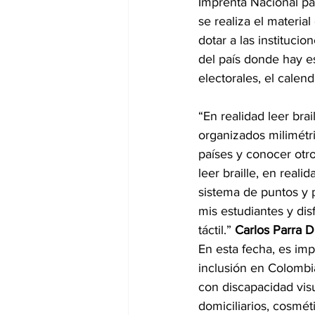
Imprenta Nacional p
se realiza el material 
dotar a las institucio
del país donde hay es
electorales, el calen
“En realidad leer bra
organizados milimétri
países y conocer otro
leer braille, en real
sistema de puntos y p
mis estudiantes y dis
táctil.” 
Carlos Parra D
En esta fecha, es imp
inclusión en Colombi
con discapacidad visu
domiciliarios, cosmé