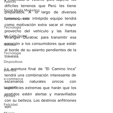
Talleres
difíciles terrenos que Perú les tiene 
Social Media Marketing
preparados. A lo largo de diversos 
terrenos, este intrépido equipo tendrá 
Turismo On line
como motivación extra sacar el mayor 
Tecnología
provecho del vehículo y las llantas 
Un Café Digital
Wrangler Duratrac para transmitir esa 
emoción a los consumidores que están 
Noticias
al borde de su asiento pendientes de la 
Tecnología
travesía.
Dispositivos
La aventura final de “El Camino Inca” 
Eventos
tendrá una combinación interesante de 
e-commerce
escenarios naturales únicos con 
Logística
superficies extremas que harán que los 
sentidos estén alertas y maravillados 
Perfiles
con su belleza. Los destinos anfitriones 
Felicidad
son:  