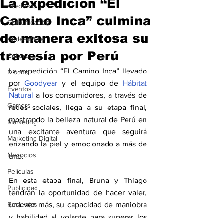
La expedición “El
Academia
Camino Inca” culmina
Comunicación
de manera exitosa su
AndeanWire
travesía por Perú
Cultura
La expedición “El Camino Inca” llevado 
Diseño
por 
Goodyear
 y el equipo de 
Hábitat 
Eventos
Natural
a los consumidores, a través de 
Gamers
redes sociales, llega a su etapa final, 
mostrando la belleza natural de Perú en 
Marketing
una excitante aventura que seguirá 
Marketing Digital
erizando la piel y emocionado a más de 
Negocios
uno.
Películas
En esta etapa final, Bruna y Thiago 
Publicidad
tendrán la oportunidad de hacer valer, 
Recientes
una vez más, su capacidad de maniobra 
y habilidad al volante para superar los 