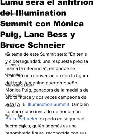
Lumu será el anfitrión
Academia
del Illumination
Comunicación
Summit con Mónica
AndeanWire
Puig, Lane Bess y
Cultura
Bruce Schneier
Diseño
 El tema de este Summit será: “En tenis 
Eventos
y ciberseguridad, una respuesta precisa 
Gamers
marca la diferencia”, en donde se 
Marketing
realizará una conversación con la figura 
del tenis femenino puertorriqueño 
Marketing Digital
Mónica Puig, ganadora de la medalla de 
Negocios
oro olímpica y dos veces campeona de 
la WTA. El 
Illumination Summit
, también 
Películas
contará como invitado de honor con 
Publicidad
Bruce Schneier
, experto en seguridad 
Recientes
tecnológica, quién además es una 
renombrada figura, reconocida con sus 