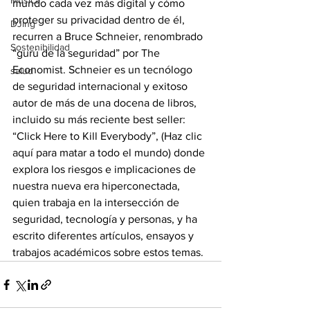
Música
mundo cada vez más digital y cómo 
proteger su privacidad dentro de él, 
DJing
recurren a Bruce Schneier, renombrado 
Sostenibilidad
“gurú de la seguridad” por The 
Economist. Schneier es un tecnólogo 
salud
de seguridad internacional y exitoso 
autor de más de una docena de libros, 
incluido su más reciente best seller: 
“Click Here to Kill Everybody”, (Haz clic 
aquí para matar a todo el mundo) donde 
explora los riesgos e implicaciones de 
nuestra nueva era hiperconectada, 
quien trabaja en la intersección de 
seguridad, tecnología y personas, y ha 
escrito diferentes artículos, ensayos y 
trabajos académicos sobre estos temas.