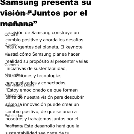
Samsung presenta su
Academia
visión “Juntos por el
Comunicación
mañana”
AndeanWire
La visión de Samsung construye un 
Cultura
cambio positivo y aborda los desafíos 
Diseño
más urgentes del planeta. El keynote 
ilustró cómo Samsung planea hacer 
Eventos
realidad su propósito al presentar varias 
Gamers
iniciativas de sustentabilidad, 
Marketing
asociaciones y tecnologías 
personalizadas y conectadas.
Marketing Digital
“Estoy emocionado de que formen 
Negocios
parte de nuestra visión para descubrir 
cómo la innovación puede crear un 
Películas
cambio positivo, de que se unan a 
Publicidad
nosotros y trabajemos juntos por el 
Recientes
mañana. Este desarrollo hará que la 
sustentabilidad sea parte de tu 