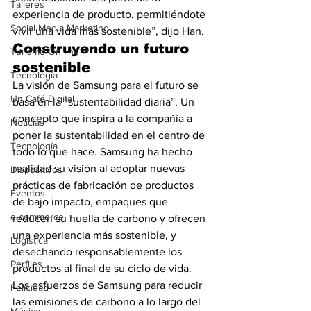
Talleres
experiencia de producto, permitiéndote 
Social Media Marketing
vivir una vida más sostenible”, dijo Han.
Construyendo un futuro 
Turismo On line
sostenible
Tecnología
La visión de Samsung para el futuro se 
Un Café Digital
basa en la “sustentabilidad diaria”. Un 
concepto que inspira a la compañía a 
Noticias
poner la sustentabilidad en el centro de 
Tecnología
todo lo que hace. Samsung ha hecho 
realidad su visión al adoptar nuevas 
Dispositivos
prácticas de fabricación de productos 
Eventos
de bajo impacto, empaques que 
e-commerce
reducen su huella de carbono y ofrecen 
una experiencia más sostenible, y 
Logística
desechando responsablemente los 
Perfiles
productos al final de su ciclo de vida. 
Los esfuerzos de Samsung para reducir 
Felicidad
las emisiones de carbono a lo largo del 