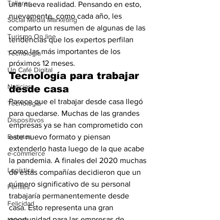
Talleres
una nueva realidad. Pensando en esto, 
nuevamente, como cada año, les 
Social Media Marketing
comparto un resumen de algunas de las 
Turismo On line
tendencias que los expertos perfilan 
como las más importantes de los 
Tecnología
próximos 12 meses.
Un Café Digital
Tecnología para trabajar 
Noticias
desde casa
Parece que el trabajar desde casa llegó 
Tecnología
para quedarse. Muchas de las grandes 
Dispositivos
empresas ya se han comprometido con 
Eventos
este nuevo formato y piensan 
extenderlo hasta luego de la que acabe 
e-commerce
la pandemia. A finales del 2020 muchas 
Logística
de estas compañías decidieron que un 
número significativo de su personal 
Perfiles
trabajaría permanentemente desde 
Felicidad
casa. Esto representa una gran 
oportunidad para las empresas de 