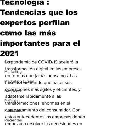
Tecnología :
Academia
Tendencias que los
Comunicación
expertos perfilan
AndeanWire
como las más
Cultura
importantes para el
Diseño
2021
Eventos
Gamers
La pandemia de COVID-19 aceleró la 
transformación digital en las empresas 
Marketing
en formas que jamás pensamos. Las 
Marketing Digital
mismas han tenido que hacer sus 
operaciones más ágiles y eficientes, y 
Negocios
adaptarse rápidamente a las 
Películas
transformaciones  enormes en el 
comportamiento del consumidor. Con 
Publicidad
estos antecedentes las empresas deben 
Recientes
empezar a resolver las necesidades en 