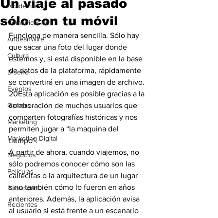
Un viaje al pasado
Academia
sólo con tu móvil
Comunicación
Funciona de manera sencilla. Sólo hay 
AndeanWire
que sacar una foto del lugar donde 
Cultura
estemos y, si está disponible en la base 
de datos de la plataforma, rápidamente 
Diseño
se convertirá en una imagen de archivo.
Eventos
20Esta aplicación es posible gracias a la 
Gamers
colaboración de muchos usuarios que 
comparten fotografías históricas y nos 
Marketing
permiten jugar a “la maquina del 
Marketing Digital
tiempo”.
A partir de ahora, cuando viajemos, no 
Negocios
sólo podremos conocer cómo son las 
Películas
callecitas o la arquitectura de un lugar 
sino también cómo lo fueron en años 
Publicidad
anteriores. Además, la aplicación avisa 
Recientes
al usuario si está frente a un escenario 