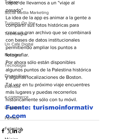
Talleres
capaz de llevarnos a un “viaje al 
pasado”.
Social Media Marketing
La idea de la app es animar a la gente a 
Turismo On line
compartir sus fotos históricas para 
crear un gran archivo que se combinará 
Tecnología
con bases de datos institucionales 
Un Café Digital
permitiendo ampliar los puntos a 
Noticias
fotografiar.
Por ahora sólo están disponibles 
Tecnología
algunos puntos de la Palestina histórica 
Dispositivos
y algunas localizaciones de Boston.
Tal vez en tu próximo viaje encuentres 
Eventos
más lugares y puedas recorrerlos 
e-commerce
históricamente sólo con tu móvil.
Fuente: turismoinformativ
Logística
o.com
Perfiles
Felicidad