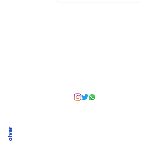
formar líderes: el error
más común en la
empresa familiar
Suscríbete a nuest
Volver