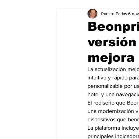
Ramiro Parias
6 no
Marketing
Marketing Digital
Beonpri
versión
Social Media Marketing
Turis
mejora 
Dispositivos
Eventos
e
La actualización mejo
intuitivo y rápido pa
personalizable por u
Sostenibilidad
salud
hotel y una navegació
El rediseño que Beon
una modernización vi
dispositivos que bene
La plataforma incluy
principales indicado