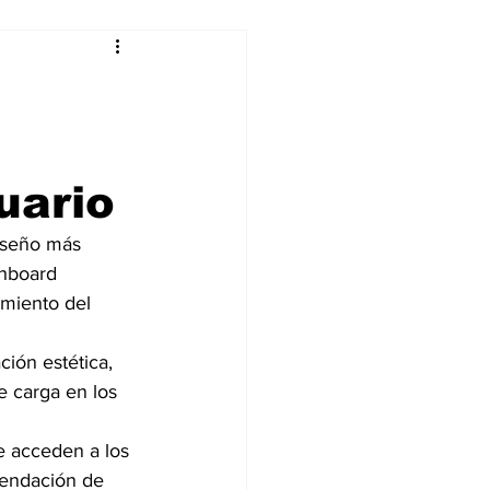
alleres
Tecnología
uario
DJing
diseño más 
shboard 
amiento del 
ión estética, 
 carga en los 
e acceden a los 
mendación de 