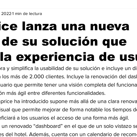
v 2022
1 min de lectura
Negocios
Películas
Publicidad
Recientes
T
ce lanza una nueva
 de su solución que
mo On line
Tecnología
Un Café Digital
Noticias
la experiencia de us
-commerce
Logística
Perfiles
Felicidad
Música
ra y simplifica la usabilidad de su solución e incluye un 
ra los más de 2.000 clientes. Incluye la renovación del da
suario que permite tener una visión completa del funcion
n más ágil entre diferentes funcionalidades.
price ha introducido supone más allá de una clara renovac
sual que permite mejorar de forma notable los tiempos de
ficiará a los usuarios el acceso de una forma más ágil.
e un renovado “dashboard” en el que de un solo vistazo s
res del hotel. Además, cuenta con un calendario de reco