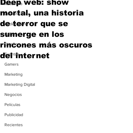
Deep web: show
Academia
mortal, una historia
Comunicación
de terror que se
AndeanWire
sumerge en los
Cultura
rincones más oscuros
Diseño
del internet
Eventos
Gamers
Marketing
Marketing Digital
Negocios
Películas
Publicidad
Recientes