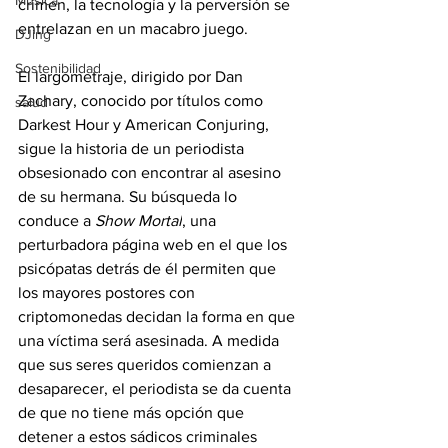
Música
crimen, la tecnología y la perversión se 
entrelazan en un macabro juego
.
DJing
Sostenibilidad
El largometraje, dirigido por Dan 
Zachary, conocido por títulos como 
salud
Darkest Hour y American Conjuring, 
sigue la historia de un periodista 
obsesionado con encontrar al asesino 
de su hermana. Su búsqueda lo 
conduce a 
Show Mortal
, una 
perturbadora página web en el que los 
psicópatas detrás de él permiten que 
los mayores postores con 
criptomonedas decidan la forma en que 
una víctima será asesinada. A medida 
que sus seres queridos comienzan a 
desaparecer, el periodista se da cuenta 
de que no tiene más opción que 
detener a estos sádicos criminales 