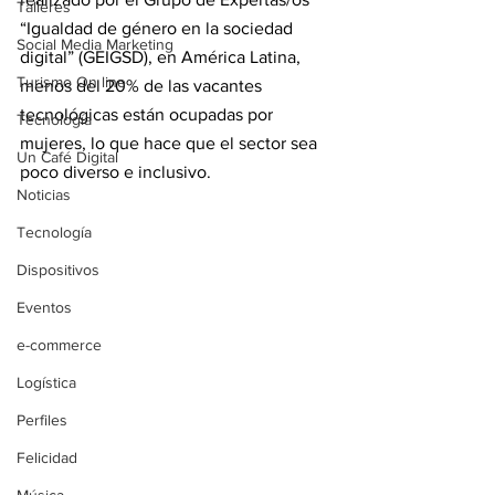
Talleres
“Igualdad de género en la sociedad 
Social Media Marketing
digital” (GEIGSD), en América Latina, 
Turismo On line
menos del 20% de las vacantes 
tecnológicas están ocupadas por 
Tecnología
mujeres, lo que hace que el sector sea 
Un Café Digital
poco diverso e inclusivo.
Noticias
Tecnología
Dispositivos
Eventos
e-commerce
Logística
Perfiles
Felicidad