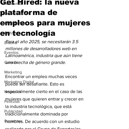
Get Hired: la nueva
Academia
plataforma de
Comunicación
empleos para mujeres
AndeanWire
en tecnología
Cultura
Para el año 2025, se necesitarán 3.5 
Diseño
millones de desarrolladores web en 
Eventos
Latinoamérica, industria que aún tiene 
Gamers
una brecha de género grande.
Marketing
Encontrar un empleo muchas veces 
Marketing Digital
puede ser desafiante. Esto es 
especialmente cierto en el caso de las 
Negocios
mujeres que quieren entrar y crecer en 
Películas
la industria tecnológica, que está 
Publicidad
tradicionalmente dominada por 
Recientes
hombres. De acuerdo con un estudio 
realizado por el Grupo de Expertas/os 