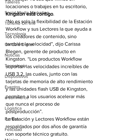
Talleres
locaciones o trabajes en tu escritorio, 
Social Media Marketing
Kingston está contigo
.
“No es solo la flexibilidad de la Estación 
Turismo On line
Workflow y sus Lectores la que ayuda a 
Tecnología
los creadores de contenido, sino 
también la velocidad”, dijo Carissa 
Un Café Digital
Blegen, gerente de producto en 
Noticias
Kingston. “Los productos Workflow 
Tecnología
soportan las velocidades increíbles de 
USB 3.2, las cuales, junto con las 
Dispositivos
tarjetas de memoria de alto rendimiento 
Eventos
y las unidades flash USB de Kingston, 
permiten a los usuarios acelerar más 
e-commerce
que nunca el proceso de 
Logística
postproducción”. 
Perfiles
La Estación y Lectores Workflow están 
respaldados por dos años de garantía 
Felicidad
con soporte técnico gratuito.