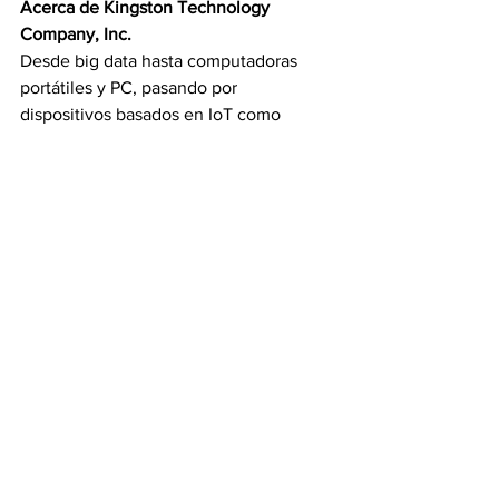
Acerca de Kingston Technology 
Company, Inc. 
Desde big data hasta computadoras 
portátiles y PC, pasando por 
dispositivos basados ​​en IoT como 
tecnología inteligente y portátil, 
pasando por el diseño y la fabricación 
por contrato, Kingston ayuda a ofrecer 
las soluciones que se utilizan para vivir, 
trabajar y jugar. Los fabricantes de PC y 
las empresas de almacenamiento en la 
nube más grandes del mundo 
dependen de 
Kingston
 para sus 
necesidades de fabricación, y nuestra 
pasión alimenta la tecnología que el 
mundo utiliza todos los días. Nos 
esforzamos más allá de nuestros 
productos para tener una visión más 
amplia, satisfacer las necesidades de 