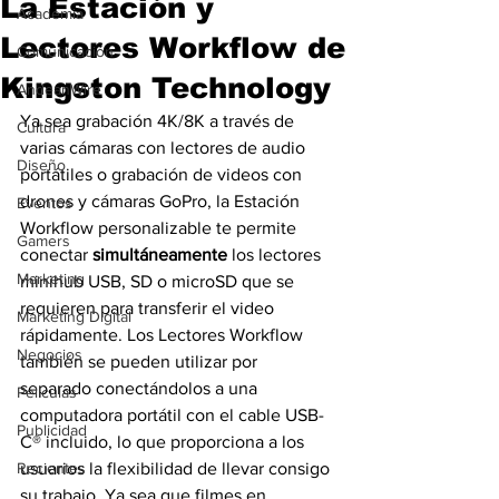
La Estación y
Academia
Lectores Workflow de
Comunicación
Kingston Technology
AndeanWire
Ya sea grabación 4K/8K a través de 
Cultura
varias cámaras con lectores de audio 
Diseño
portátiles o grabación de videos con 
drones y cámaras GoPro, la Estación 
Eventos
Workflow personalizable te permite 
Gamers
conectar 
simultáneamente
 los lectores 
Marketing
minihub USB, SD o microSD que se 
requieren para transferir el video 
Marketing Digital
rápidamente. Los Lectores Workflow 
Negocios
también se pueden utilizar por 
separado conectándolos a una 
Películas
computadora portátil con el cable USB-
Publicidad
C® incluido, lo que proporciona a los 
Recientes
usuarios la flexibilidad de llevar consigo 
su trabajo. Ya sea que filmes en 