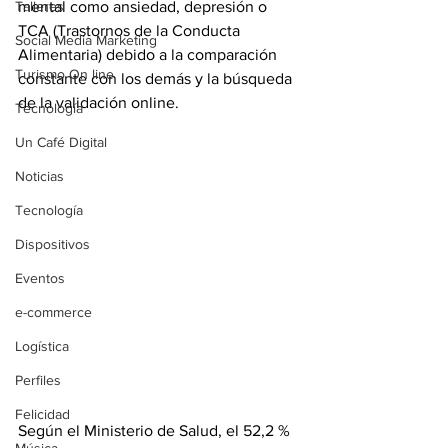
Talleres
mental como ansiedad, depresión o 
TCA (Trastornos de la Conducta 
Social Media Marketing
Alimentaria) debido a la comparación 
Turismo On line
constante con los demás y la búsqueda 
de la validación online
. 
Tecnología
Un Café Digital
Noticias
Tecnología
Dispositivos
Eventos
e-commerce
Logística
Perfiles
Felicidad
Según el Ministerio de Salud, el 52,2 % 