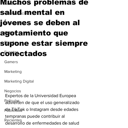
Muchos problemas de
Academia
salud mental en
Comunicación
jóvenes se deben al
AndeanWire
agotamiento que
Cultura
supone estar siempre
Diseño
conectados
Eventos
Gamers
Marketing
Marketing Digital
Negocios
Expertos de la Universidad Europea 
Películas
advierten de que el uso generalizado 
de TikTok o Instagram desde edades 
Publicidad
tempranas puede contribuir al 
Recientes
desarrollo de enfermedades de salud 