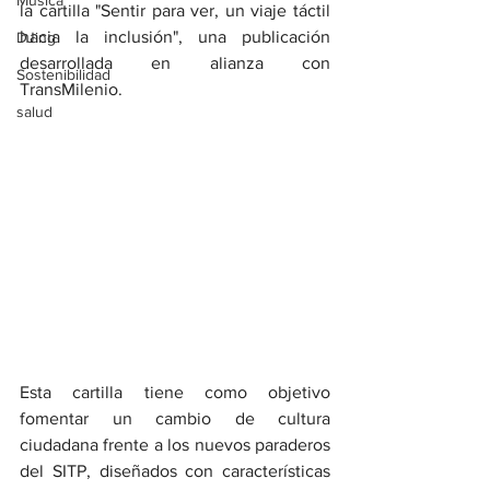
Música
la cartilla "Sentir para ver, un viaje táctil 
hacia la inclusión", una publicación 
DJing
desarrollada en alianza con 
Sostenibilidad
TransMilenio.
salud
Esta cartilla tiene como objetivo 
fomentar un cambio de cultura 
ciudadana frente a los nuevos paraderos 
del SITP, diseñados con características 