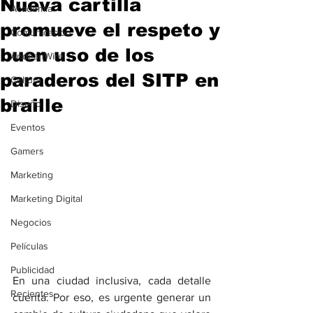
Nueva cartilla
Academia
promueve el respeto y
Comunicación
buen uso de los
AndeanWire
paraderos del SITP en
Cultura
braille
Diseño
Eventos
Gamers
Marketing
Marketing Digital
Negocios
Películas
Publicidad
En una ciudad inclusiva, cada detalle 
Recientes
cuenta. Por eso, es urgente generar un 