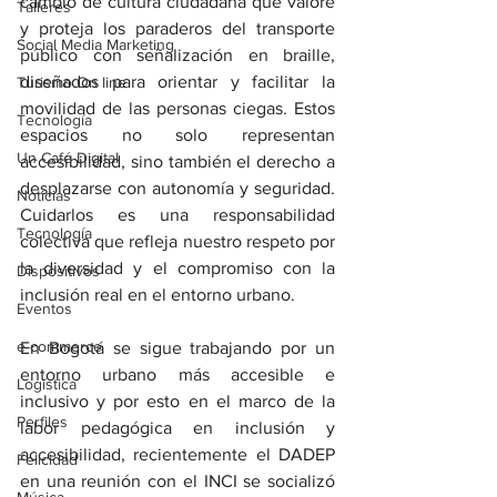
cambio de cultura ciudadana que valore 
Talleres
y proteja los paraderos del transporte 
Social Media Marketing
público con señalización en braille, 
diseñados para orientar y facilitar la 
Turismo On line
movilidad de las personas ciegas. Estos 
Tecnología
espacios no solo representan 
Un Café Digital
accesibilidad, sino también el derecho a 
desplazarse con autonomía y seguridad. 
Noticias
Cuidarlos es una responsabilidad 
Tecnología
colectiva que refleja nuestro respeto por 
la diversidad y el compromiso con la 
Dispositivos
inclusión real en el entorno urbano.
Eventos
e-commerce
En Bogotá se sigue trabajando por un 
entorno urbano más accesible e 
Logística
inclusivo y por esto en el marco de la 
Perfiles
labor pedagógica en inclusión y 
accesibilidad, recientemente el DADEP 
Felicidad
en una reunión con el INCI se socializó 