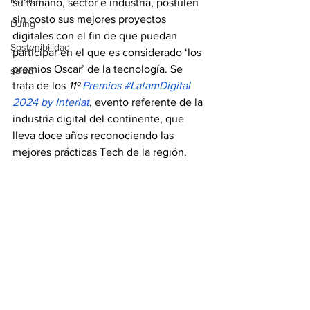
Música
su tamaño, sector e industria, postulen 
sin costo sus mejores proyectos 
DJing
digitales con el fin de que puedan 
Sostenibilidad
participar en el que es considerado ‘los 
premios Oscar’ de la tecnología. Se 
salud
trata de los 
11º 
Premios #LatamDigital 
2024 by Interlat
, evento referente de la 
industria digital del continente, que 
lleva doce años reconociendo las 
mejores prácticas Tech de la región.