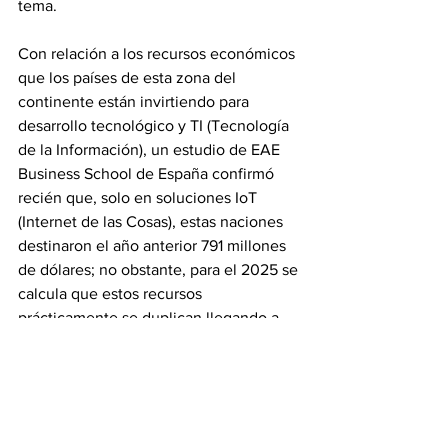
tema.
Con relación a los recursos económicos 
que los países de esta zona del 
continente están invirtiendo para 
desarrollo tecnológico y TI (Tecnología 
de la Información), un estudio de EAE 
Business School de España confirmó 
recién que, solo en soluciones IoT 
(Internet de las Cosas), estas naciones 
destinaron el año anterior 791 millones 
de dólares; no obstante, para el 2025 se 
calcula que estos recursos 
prácticamente se duplican llegando a 
1.200 millones.    
Respecto a la media de crecimiento de 
inversión en tecnología en los dos 
últimos años, Argentina encabeza este 