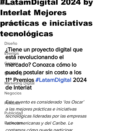
#LatamDigital 2024 by
Academia
Interlat Mejores
Comunicación
prácticas e iniciativas
AndeanWire
tecnológicas
Cultura
Diseño
¿Tiene un proyecto digital que 
Eventos
está revolucionando el 
Gamers
mercado? Conozca cómo lo 
puede postular sin costo a los 
Marketing
11º Premios 
#LatamDigital
 2024 
Marketing Digital
de Interlat
Negocios
Este evento es considerado ‘los Oscar’ 
Películas
a las mejores prácticas e iniciativas 
Publicidad
tecnológicas lideradas por las empresas 
Recientes
latinoamericanas y del Caribe. Le 
contamos cómo puede participar.