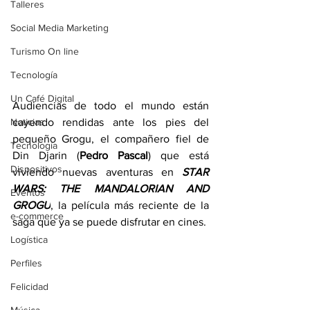
Talleres
Social Media Marketing
Turismo On line
Tecnología
Un Café Digital
Audiencias de todo el mundo están 
cayendo rendidas ante los pies del 
Noticias
pequeño Grogu, el compañero fiel de 
Tecnología
Din Djarin (
Pedro Pascal
) que está 
Dispositivos
viviendo nuevas aventuras en 
STAR 
WARS: THE MANDALORIAN AND 
Eventos
GROGU
, la película más reciente de la 
e-commerce
saga que ya se puede disfrutar en cines.
Logística
Perfiles
Felicidad