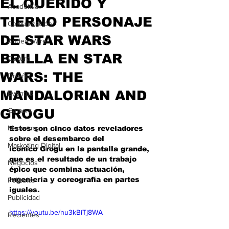
EL QUERIDO Y
Academia
TIERNO PERSONAJE
Comunicación
DE STAR WARS
AndeanWire
BRILLA EN STAR
Cultura
WARS: THE
Diseño
MANDALORIAN AND
Eventos
GROGU
Gamers
Marketing
Estos son cinco 
datos reveladores 
sobre el desembarco del 
Marketing Digital
icónico Grogu en la pantalla grande, 
que es el resultado de un trabajo 
Negocios
épico que combina actuación, 
ingeniería y coreografía en parte
s 
Películas
iguales. 
Publicidad
https://youtu.be/nu3kBiTj8WA
Recientes