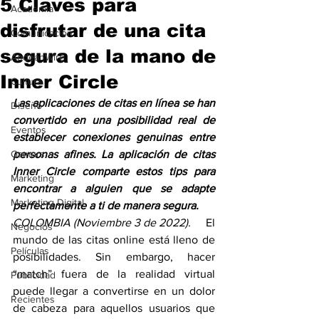
5 Claves para
Academia
disfrutar de una cita
Comunicación
segura de la mano de
AndeanWire
Inner Circle
Cultura
Las aplicaciones de citas en línea se han 
Diseño
convertido en una posibilidad real de 
Eventos
establecer conexiones genuinas entre 
Gamers
personas afines. La aplicación de citas 
Inner Circle comparte estos tips para 
Marketing
encontrar a alguien que se adapte 
Marketing Digital
perfectamente a ti de manera segura. 
COLOMBIA (Noviembre 3 de 2022).     
El 
Negocios
mundo de las citas online está lleno de 
Películas
posibilidades. Sin embargo, hacer 
“match” fuera de la realidad virtual 
Publicidad
puede llegar a convertirse en un dolor 
Recientes
de cabeza para aquellos usuarios que 