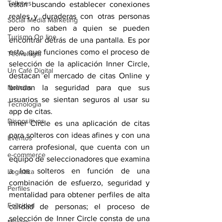
Talleres
están buscando establecer conexiones 
reales y duraderas con otras personas 
Social Media Marketing
pero no saben a quien se pueden 
Turismo On line
encontrar detrás de una pantalla. Es por 
esto, que funciones como el proceso de 
Tecnología
selección de la aplicación Inner Circle, 
Un Café Digital
destacan el mercado de citas Online y 
Noticias
brindan la seguridad para que sus 
usuarios se sientan seguros al usar su 
Tecnología
app de citas.
Dispositivos
Inner Circle es una aplicación de citas 
para solteros con ideas afines y con una 
Eventos
carrera profesional, que cuenta con un 
e-commerce
equipo de seleccionadores que examina 
a los solteros en función de una 
Logística
combinación de esfuerzo, seguridad y 
Perfiles
mentalidad para obtener perfiles de alta 
Felicidad
calidad de personas; el proceso de 
selección de Inner Circle consta de una 