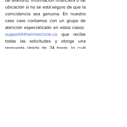
de teléfono, información financiera o de 
ubicación si no se está seguro de que la 
coincidencia sea genuina. En nuestro 
caso caso contamos con un grupo de 
atención especializado en estos casos:  
support@theinnercircle.co
 que recibe 
todas las solicitudes y otorga una 
respuesta rápida de 24 horas, lo cuál 
suele ser inusual en las plataformas de 
citas online. Nuestro equipo de soporte 
está capacitado para manejar este tipo 
de situaciones de peligro y trabajamos 
en conjunto con las autoridades locales 
para evitar cualquier delito en la 
plataforma.
Tener citas seguras se ha convertido en 
una necesidad y es por esto que  
nosotros siempre nos aseguramos de 
que los miembros que pertenecen a 