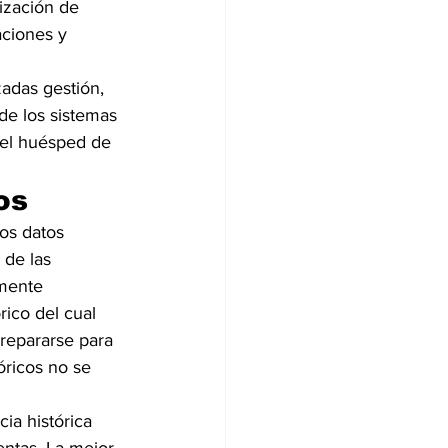
ización de 
aciones y 
adas gestión, 
de los sistemas 
del huésped de 
os
os datos 
 de las 
mente 
ico del cual 
prepararse para 
ricos no se 
ia histórica 