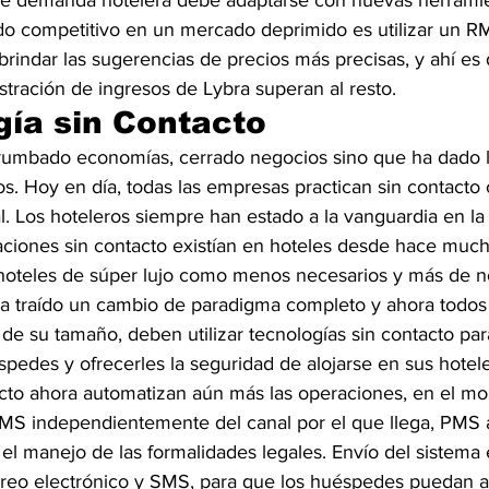
 de demanda hotelera debe adaptarse con nuevas herramie
do competitivo en un mercado deprimido es utilizar un RMS
brindar las sugerencias de precios más precisas, y ahí es
tración de ingresos de Lybra superan al resto.
gía sin Contacto
rumbado economías, cerrado negocios sino que ha dado l
s. Hoy en día, todas las empresas practican sin contacto
l. Los hoteleros siempre han estado a la vanguardia en l
raciones sin contacto existían en hoteles desde hace muc
 hoteles de súper lujo como menos necesarios y más de 
a traído un cambio de paradigma completo y ahora todos l
 su tamaño, deben utilizar tecnologías sin contacto para
pedes y ofrecerles la seguridad de alojarse en sus hotele
acto ahora automatizan aún más las operaciones, en el m
PMS independientemente del canal por el que llega, PMS 
el manejo de las formalidades legales. Envío del sistema 
reo electrónico y SMS, para que los huéspedes puedan ac