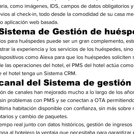
aria, como imágenes, IDS, campos de datos obligatorios y
evios al check-in, todo desde la comodidad de su casa me
 o aplicación web basada.
 Sistema de Gestión de hués
cios para huéspedes puede ser un gran complemento, est
trar la experiencia y los servicios de los huéspedes, sin
spositivos como Alexa para que los huéspedes soliciten s
 de las operaciones del hotel, el PMS del hotel actúa com
 el hotel tenga un Sistema CRM.
 canal del Sistema de gestión
ión de canales han mejorado mucho a lo largo de los años
 sin problemas con PMS y se conectan a OTA permitiendo 
ltima habitación disponible con confianza, sin más sobre 
tarios y cambio de paquetes.
iempo real junto con datos históricos, gestión de ingresos 
a al hotelero la ventaja que necesitaba para garantizar q