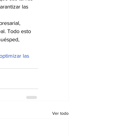
rantizar las 
resarial, 
al. Todo esto 
huésped, 
ptimizar las 
Ver todo