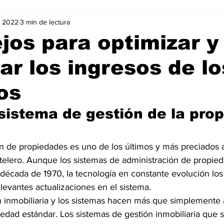
v 2022
3 min de lectura
Negocios
Películas
Publicidad
Recientes
T
jos para optimizar y
r los ingresos de lo
mo On line
Tecnología
Un Café Digital
Noticias
os
-commerce
Logística
Perfiles
Felicidad
Música
 sistema de gestión de la pro
n de propiedades es uno de los últimos y más preciados 
telero. Aunque los sistemas de administración de propied
 década de 1970, la tecnología en constante evolución lo
relevantes actualizaciones en el sistema.
n inmobiliaria y los sistemas hacen más que simplemente a
edad estándar. Los sistemas de gestión inmobiliaria que 