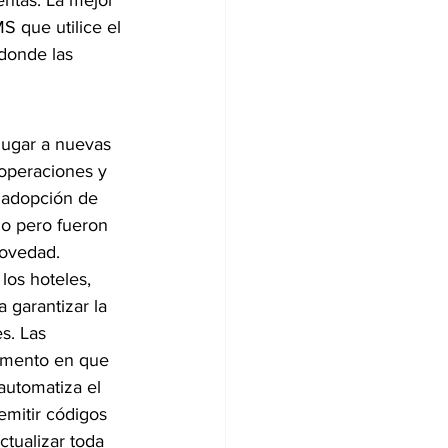
ntas. La mejor 
 que utilice el 
 donde las 
ugar a nuevas 
 operaciones y 
a adopción de 
ho pero fueron 
novedad.
os hoteles, 
 garantizar la 
s. Las 
omento en que 
automatiza el 
emitir códigos 
tualizar toda 