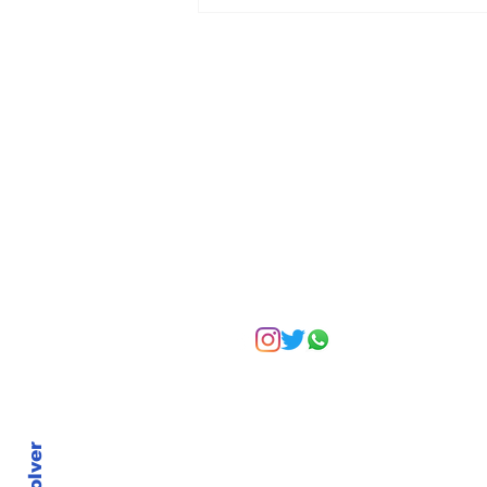
Asignar cargos no es
formar líderes: el error
más común en la
empresa familiar
Suscríbete a nuest
Volver