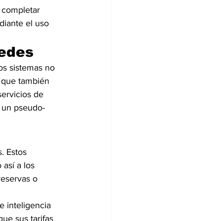
 completar 
diante el uso 
pedes
os sistemas no 
o que también 
ervicios de 
o un pseudo-
. Estos 
así a los 
reservas o 
e inteligencia 
ue sus tarifas 