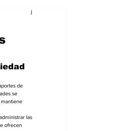
alleres
s
Tecnología
DJing
piedad 
aportes de 
ades se 
s mantiene 
dministrar las 
se ofrecen 