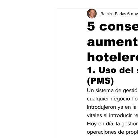
Ramiro Parias
6 no
Marketing
Marketing Digital
5 conse
aumenta
Social Media Marketing
Turis
hoteler
Dispositivos
Eventos
e
1. Uso del
(PMS)
Sostenibilidad
salud
Un sistema de gestió
cualquier negocio ho
introdujeron ya en la
vitales al introducir 
Hoy en día, la gestió
operaciones de propi