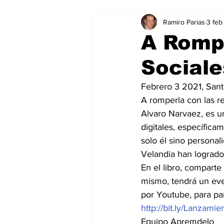
Ramiro Parias
3 feb
Marketing
Marketing Digital
A Romp
Sociale
Social Media Marketing
Turis
Febrero 3 2021, Sant
A romperla con las re
Dispositivos
Eventos
e
Alvaro Narvaez, es u
digitales, específica
solo él sino personal
Sostenibilidad
salud
Velandia han logrado
En el libro, comparte
mismo, tendrá un eve
por Youtube, para part
http://bit.ly/Lanzami
Equipo Apremdelo