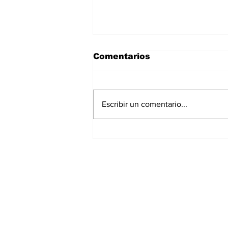
Comentarios
Escribir un comentario...
Diseño Web Responsivo:
Clave para
Posicionamiento en
Google Móvil
Suscríbete a nuest