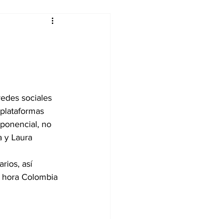
alleres
Tecnología
redes sociales 
DJing
plataformas 
ponencial, no 
a y Laura 
rios, así 
, hora Colombia 