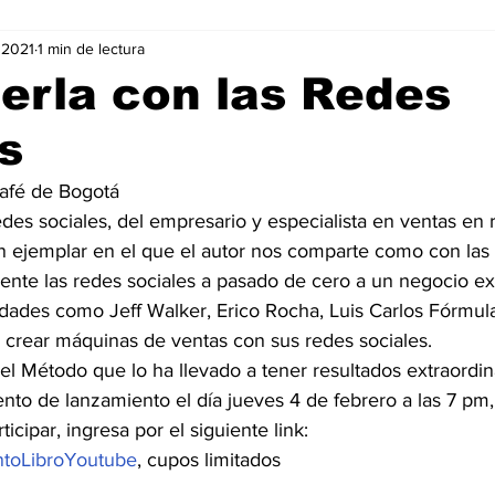
 2021
1 min de lectura
Negocios
Películas
Publicidad
Recientes
T
erla con las Redes
s
mo On line
Tecnología
Un Café Digital
Noticias
afé de Bogotá 
des sociales, del empresario y especialista en ventas en 
-commerce
Logística
Perfiles
Felicidad
Música
n ejemplar en el que el autor nos comparte como con las 
mente las redes sociales a pasado de cero a un negocio ex
idades como Jeff Walker, Erico Rocha, Luis Carlos Fórmul
 crear máquinas de ventas con sus redes sociales. 
 el Método que lo ha llevado a tener resultados extraordina
nto de lanzamiento el día jueves 4 de febrero a las 7 pm
icipar, ingresa por el siguiente link: 
entoLibroYoutube
, cupos limitados 