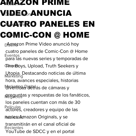
AMAZON PRIME
Academia
VIDEO ANUNCIA
Comunicación
CUATRO PANELES EN
AndeanWire
COMIC-CON @ HOME
Cultura
 Amazon Prime Video anunció hoy 
Diseño
cuatro paneles de Comic-Con @ Home 
Eventos
para las nuevas series y temporadas de 
Gamers
The Boys, Upload, Truth Seekers y 
Utopia. Destacando noticias de última 
Marketing
hora, avances especiales, historias 
Marketing Digital
divertidas detrás de cámaras y 
preguntas y respuestas de los fanáticos, 
Negocios
los paneles cuentan con más de 30 
Películas
actores, creadores y equipo de las 
series Amazon Originals, y se 
Publicidad
transmitirán en el canal oficial de 
Recientes
YouTube de SDCC y en el portal 