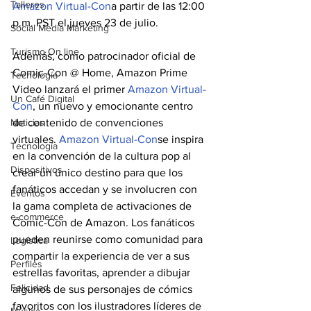
Talleres
Amazon Virtual-Con
a partir de las 12:00 
p.m. PST el jueves 23 de julio.
Social Media Marketing
Turismo On line
Además, como patrocinador oficial de 
Comic-Con @ Home, Amazon Prime 
Tecnología
Video lanzará el primer 
Amazon Virtual-
Un Café Digital
Con
, un nuevo y emocionante centro 
Noticias
de contenido de convenciones 
virtuales. 
Amazon Virtual-Con
se inspira 
Tecnología
en la convención de la cultura pop al 
Dispositivos
crear un único destino para que los 
fanáticos accedan y se involucren con 
Eventos
la gama completa de activaciones de 
e-commerce
Comic-Con de Amazon. Los fanáticos 
pueden reunirse como comunidad para 
Logística
compartir la experiencia de ver a sus 
Perfiles
estrellas favoritas, aprender a dibujar 
Felicidad
algunos de sus personajes de cómics 
favoritos con los ilustradores líderes de 