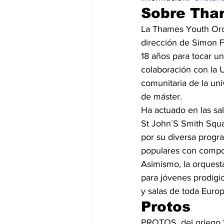
Sobre Tha
La Thames Youth Orch
dirección de Simon F
18 años para tocar u
colaboración con la U
comunitaria de la un
de máster.
Ha actuado en las sal
St John´S Smith Squar
por su diversa progr
populares con compo
Asimismo, la orquest
para jóvenes prodigio
y salas de toda Europ
Protos
PROTOS, del griego “