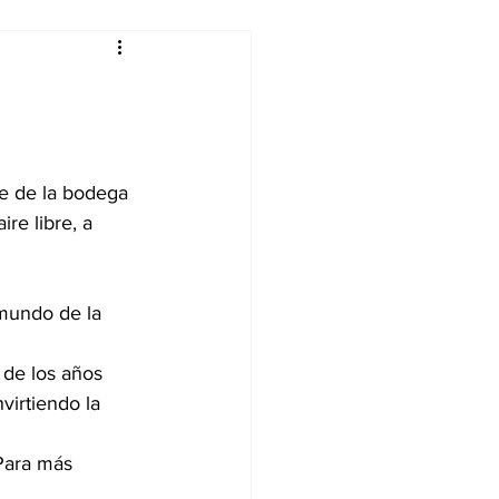
alleres
Tecnología
e de la bodega 
re libre, a 
DJing
 mundo de la 
 de los años 
virtiendo la 
Para más 