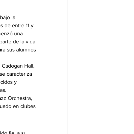
ajo la 
 de entre 11 y 
omenzó una 
arte de la vida 
ara sus alumnos 
n Cadogan Hall, 
se caracteriza 
cidos y 
as.
zz Orchestra, 
tuado en clubes 
o fiel a su 