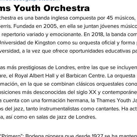
ms Youth Orchestra
estra es una banda inglesa compuesta por 45 músicos, b
erris. Fundada en 2005, en ella se juntan jóvenes músicos
n repertorio variado y emocionante. En 2018, la banda c
niversidad de Kingston como su orquesta oficial y forma p
iversidad, a la vez que ofrece oportunidades educativas p
as más prestigiosas de Londres, entre las que se incluye
e, el Royal Albert Hall y el Barbican Centre. La orquesta 
amación, en la que se combinan clásicos orquestales cono
siciones más desconocidas del siglo XX y contemporáne
a cuenta con una formación hermana, la Thames Youth Ja
s del jazz, tanto instrumentalistas como cantantes. Ha ac
a, así como en salas de jazz de Londres.
Primero”; Bodega pionera que desde 1927 se ha mantenid