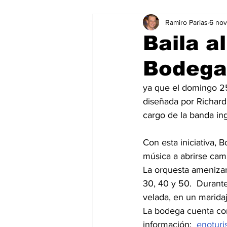
Ramiro Parias
6 no
Marketing
Marketing Digital
Baila a
Bodega
Social Media Marketing
Turis
ya que el domingo 25
diseñada por Richard 
Dispositivos
Eventos
e
cargo de la banda in
Con esta iniciativa,
Sostenibilidad
salud
música a abrirse cami
La orquesta amenizar
30, 40 y 50.  Durante
velada, en un maridaj
La bodega cuenta con
información:  
enotur