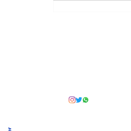
Asignar cargos no es
formar líderes: el error
más común en la
empresa familiar
Suscríbete a nuest