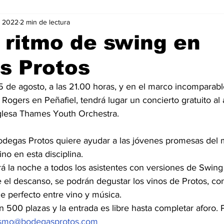
v 2022
2 min de lectura
Negocios
Películas
Publicidad
Recientes
T
l ritmo de swing en
s Protos
mo On line
Tecnología
Un Café Digital
Noticias
 de agosto, a las 21.00 horas, y en el marco incomparabl
Rogers en Peñafiel, tendrá lugar un concierto gratuito al ai
-commerce
Logística
Perfiles
Felicidad
Música
glesa Thames Youth Orchestra.
 Bodegas Protos quiere ayudar a las jóvenes promesas del
no en esta disciplina.
á la noche a todos los asistentes con versiones de Swing
 el descanso, se podrán degustar los vinos de Protos, con
e perfecto entre vino y música.
 500 plazas y la entrada es libre hasta completar aforo. 
ismo@bodegasprotos.com