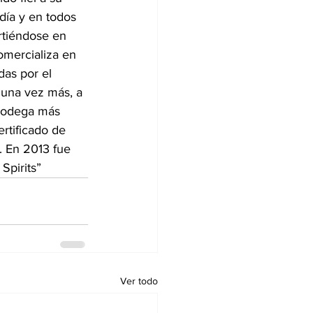
ía y en todos 
rtiéndose en 
omercializa en 
das por el 
 una vez más, a 
 bodega más 
ertificado de 
. En 2013 fue 
Spirits”
Ver todo