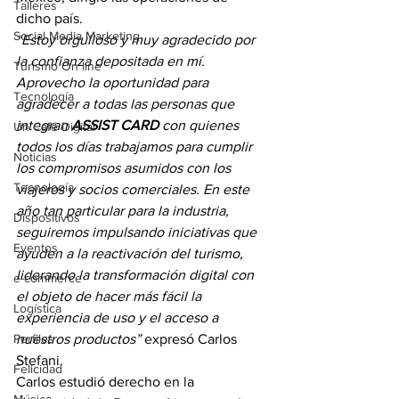
Talleres
dicho país.
Social Media Marketing
“Estoy orgulloso y muy agradecido por 
la confianza depositada en mí. 
Turismo On line
Aprovecho la oportunidad para 
Tecnología
agradecer a todas las personas que 
integran 
ASSIST CARD
 con quienes 
Un Café Digital
todos los días trabajamos para cumplir 
Noticias
los compromisos asumidos con los 
Tecnología
viajeros y socios comerciales. En este 
año tan particular para la industria, 
Dispositivos
seguiremos impulsando iniciativas que 
Eventos
ayuden a la reactivación del turismo, 
liderando la transformación digital con 
e-commerce
el objeto de hacer más fácil la 
Logística
experiencia de uso y el acceso a 
Perfiles
nuestros productos”
 expresó Carlos 
Stefani.
Felicidad
Carlos estudió derecho en la 