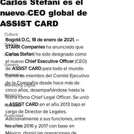
Carlos Stefani es el
Academia
nuevo CEO global de
Comunicación
ASSIST CARD
AndeanWire
Cultura
Bogotá D.C, 18 de enero de 2021. – 
Diseño
STARR Companies
 ha anunciado que 
Carlos Stefani
 ha sido designado como 
Eventos
el nuevo 
Chief Executive Officer
 (CEO) 
Gamers
de 
ASSIST CARD
 para todo el mundo. 
Marketing
Carlos es miembro del Comité Ejecutivo 
de la Compañía desde hace más de 
Marketing Digital
cinco años, desempañándose hasta la 
Negocios
fecha como Chief Legal Officer. Se unió 
a 
ASSIST CARD
 en el año 2013 bajo el 
Películas
cargo de Director de Legales. 
Publicidad
Adicionalmente a sus funciones, entre 
Recientes
los años 2016 y 2017 con base en 
México, dirigió las operaciones de 