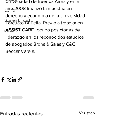
Música
Universidad de Buenos Aires y en el 
año 2008 finalizó la maestría en 
DJing
derecho y economía de la Universidad 
Sostenibilidad
Torcuato Di Tella. Previo a trabajar en 
ASSIST CARD
, ocupó posiciones de 
salud
liderazgo en los reconocidos estudios 
de abogados Brons & Salas y C&C 
Beccar Varela.
Ver todo
Entradas recientes