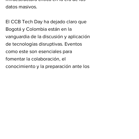
datos masivos.
El CCB Tech Day ha dejado claro que 
Bogotá y Colombia están en la 
vanguardia de la discusión y aplicación 
de tecnologías disruptivas. Eventos 
como este son esenciales para 
fomentar la colaboración, el 
conocimiento y la preparación ante los 
desafíos y oportunidades que nos 
presenta el futuro digital.
¡Sintoniza la innovación, porque el 
futuro ya está sonando en nuestras 
redes!