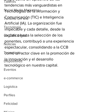
Talleres
tendencias más vanguardistas en 
Social Media Marketing
Tecnologías de la Información y 
Comunicación (TIC) e Inteligencia 
Turismo On line
Artificial (IA). La organización fue 
Tecnología
impecable y cada detalle, desde la 
logística hasta la selección de los 
Un Café Digital
ponentes, contribuyó a una experiencia 
Noticias
espectacular, consolidando a la CCB 
Tecnología
como un actor clave en la promoción de 
la innovación y el desarrollo 
Dispositivos
tecnológico en nuestra capital.
Eventos
e-commerce
Logística
Perfiles
Felicidad