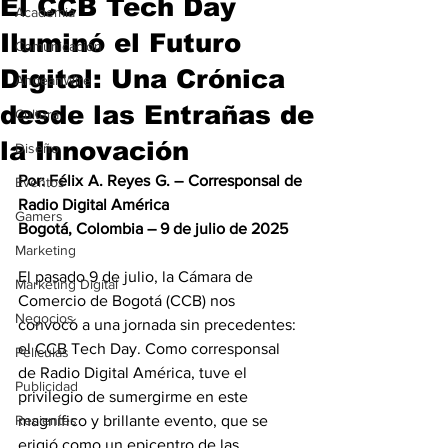
El CCB Tech Day
Academia
Iluminó el Futuro
Comunicación
Digital: Una Crónica
AndeanWire
desde las Entrañas de
Cultura
la Innovación
Diseño
Por: Félix A. Reyes G. – Corresponsal de 
Eventos
Radio Digital América
Gamers
Bogotá, Colombia – 9 de julio de 2025
Marketing
El pasado 9 de julio, la Cámara de 
Marketing Digital
Comercio de Bogotá (CCB) nos 
Negocios
convocó a una jornada sin precedentes: 
el CCB Tech Day. Como corresponsal 
Películas
de Radio Digital América, tuve el 
Publicidad
privilegio de sumergirme en este 
Recientes
magnífico y brillante evento, que se 
erigió como un epicentro de las 