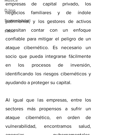
Música
empresas de capital privado, los 
DJing
negocios familiares y de índole 
Sostenibilidad
patrimonial, y los gestores de activos 
necesitan contar con un enfoque 
salud
confiable para mitigar el peligro de un 
ataque cibernético. Es necesario un 
socio que pueda integrarse fácilmente 
en los procesos de inversión, 
identificando los riesgos cibernéticos y 
ayudando a proteger su capital.
Al igual que las empresas, entre los 
sectores más propensos a sufrir un 
ataque cibernético, en orden de 
vulnerabilidad, encontramos salud, 
agencias gubernamentales, 