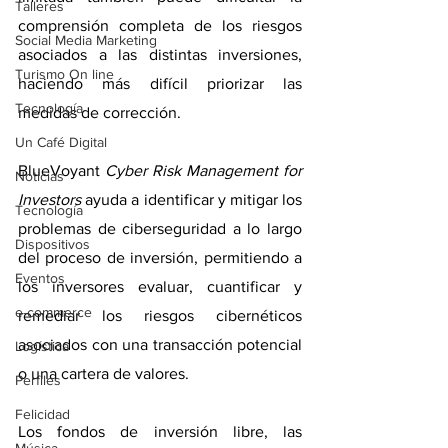
Talleres
comprensión completa de los riesgos 
Social Media Marketing
asociados a las distintas inversiones, 
Turismo On line
haciendo más difícil priorizar las 
Tecnología
medidas de corrección.  
Un Café Digital
BlueVoyant 
Cyber Risk Management for 
Noticias
Investors
 ayuda a identificar y mitigar los 
Tecnología
problemas de ciberseguridad a lo largo 
Dispositivos
del proceso de inversión, permitiendo a 
Eventos
los inversores evaluar, cuantificar y 
e-commerce
remediar los riesgos cibernéticos 
asociados con una transacción potencial 
Logística
o una cartera de valores.
Perfiles
Felicidad
Los fondos de inversión libre, las 