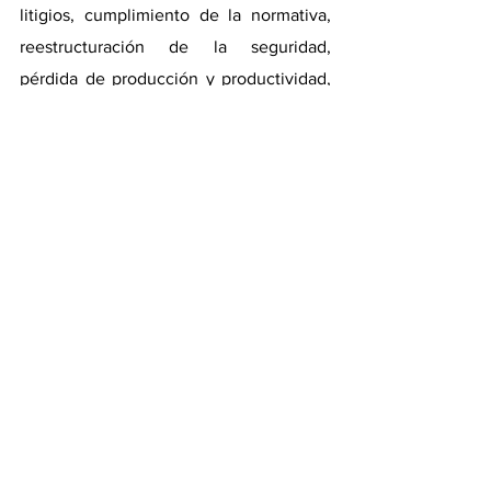
litigios, cumplimiento de la normativa, 
reestructuración de la seguridad, 
pérdida de producción y productividad, 
entre otros.
A medida que el panorama de las 
amenazas se amplía, también lo hacen 
las consecuencias de unas prácticas de 
ciberseguridad poco rigurosas.