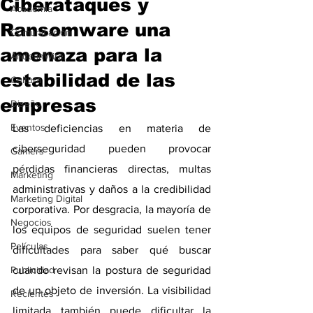
Ciberataques y
Academia
Ransomware una
Comunicación
amenaza para la
AndeanWire
estabilidad de las
Cultura
empresas
Diseño
Eventos
Las deficiencias en materia de 
ciberseguridad pueden provocar 
Gamers
pérdidas financieras directas, multas 
Marketing
administrativas y daños a la credibilidad 
Marketing Digital
corporativa. Por desgracia, la mayoría de 
Negocios
los equipos de seguridad suelen tener 
Películas
dificultades para saber qué buscar 
Publicidad
cuando revisan la postura de seguridad 
de un objeto de inversión. La visibilidad 
Recientes
limitada también puede dificultar la 